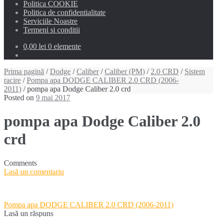
Politica COOKIE
Politica de confidentialitate
Serviciile Noastre
Termeni si conditii
0,00 lei
0 elemente
Prima pagină
/
Dodge
/
Caliber
/
Caliber (PM)
/
2.0 CRD
/
Sistem
racire
/
Pompa apa DODGE CALIBER 2.0 CRD (2006-
2011)
/ pompa apa Dodge Caliber 2.0 crd
Posted on
9 mai 2017
pompa apa Dodge Caliber 2.0
crd
Comments
Lasă un comentariu
Navigare
Pompa apa DODGE CALIBER 2.0 CRD (2006-2011)
în
Lasă un răspuns