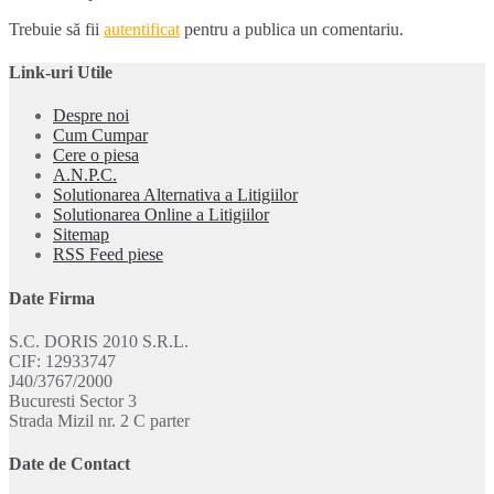
articole
Trebuie să fii
autentificat
pentru a publica un comentariu.
Link-uri Utile
Despre noi
Cum Cumpar
Cere o piesa
A.N.P.C.
Solutionarea Alternativa a Litigiilor
Solutionarea Online a Litigiilor
Sitemap
RSS Feed piese
Date Firma
S.C. DORIS 2010 S.R.L.
CIF: 12933747
J40/3767/2000
Bucuresti Sector 3
Strada Mizil nr. 2 C parter
Date de Contact