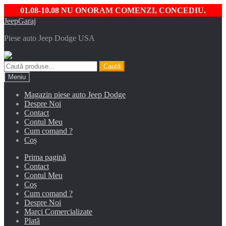
01.08-10.08 NU ONORAM COMENZI, CONCEDIU.
Sari
Sari
JeepGaraj
la
la
Piese auto Jeep Dodge USA
navigare
conținut
Caută
Caută
după:
Meniu
Magazin piese auto Jeep Dodge
Despre Noi
Contact
Contul Meu
Cum comand ?
Coș
Prima pagină
Contact
Contul Meu
Coș
Cum comand ?
Despre Noi
Marci Comercializate
Plată