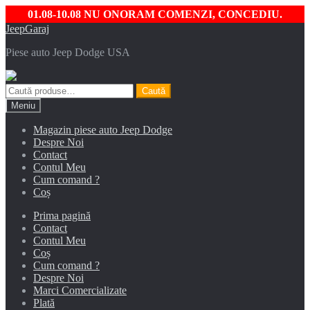
01.08-10.08 NU ONORAM COMENZI, CONCEDIU.
Sari
Sari
JeepGaraj
la
la
Piese auto Jeep Dodge USA
navigare
conținut
Caută
Caută
după:
Meniu
Magazin piese auto Jeep Dodge
Despre Noi
Contact
Contul Meu
Cum comand ?
Coș
Prima pagină
Contact
Contul Meu
Coș
Cum comand ?
Despre Noi
Marci Comercializate
Plată