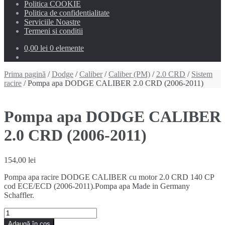
Politica COOKIE
Politica de confidentialitate
Serviciile Noastre
Termeni si conditii
0,00 lei
0 elemente
Prima pagină
/
Dodge
/
Caliber
/
Caliber (PM)
/
2.0 CRD
/
Sistem
racire
/ Pompa apa DODGE CALIBER 2.0 CRD (2006-2011)
Pompa apa DODGE CALIBER
2.0 CRD (2006-2011)
154,00
lei
Pompa apa racire DODGE CALIBER cu motor 2.0 CRD 140 CP
cod ECE/ECD (2006-2011).Pompa apa Made in Germany
Schaffler.
Cantitate
Pompa
Adaugă în coș