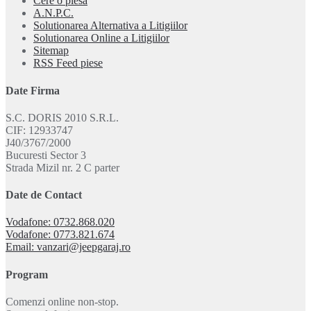
Cere o piesa
A.N.P.C.
Solutionarea Alternativa a Litigiilor
Solutionarea Online a Litigiilor
Sitemap
RSS Feed piese
Date Firma
S.C. DORIS 2010 S.R.L.
CIF: 12933747
J40/3767/2000
Bucuresti Sector 3
Strada Mizil nr. 2 C parter
Date de Contact
Vodafone: 0732.868.020
Vodafone: 0773.821.674
Email: vanzari@jeepgaraj.ro
Program
Comenzi online non-stop.