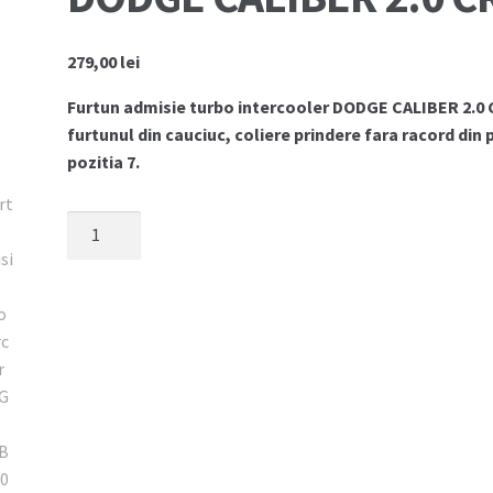
279,00
lei
Furtun admisie turbo intercooler DODGE CALIBER 2.0 C
furtunul din cauciuc, coliere prindere fara racord din p
pozitia 7.
Cantitate
Furtun
admisie
turbo
intercooler
DODGE
CALIBER
2.0
CRD