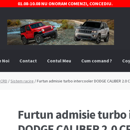
01.08-10.08 NU ONORAM COMENZI, CONCEDIU.
e Noi
Contact
Contul Meu
Cum comand ?
Coș
comand ?
Despre Noi
Marci Comercializate
Plată
Politica COO
0 CRD
/
Sistem racire
/ Furtun admisie turbo intercooler DODGE CALIBER 2.0 
stre
Termeni si conditii
Furtun admisie turbo 
DODGE CALIBER 2.0 C