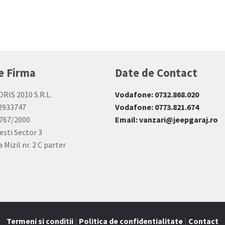
e Firma
Date de Contact
ORIS 2010 S.R.L.
Vodafone: 0732.868.020
12933747
Vodafone: 0773.821.674
767/2000
Email: vanzari@jeepgaraj.ro
esti Sector 3
 Mizil nr. 2 C parter
Termeni si conditii
|
Politica de confidentialitate
|
Contact