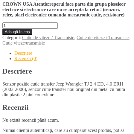
CROWN USA Atentie:reperul face parte din grupa pieseleor
electrice si electronice care nu se accepta la retur! (senzori,
relee, placi electronice comanda mecatronic cutie, rezistoare)
Cantitate
Senzor
Adaugă în coș
pozitie
Categorii:
Cutie de viteze / Transmisie
,
Cutie de viteze / Transmisie
,
cutie
Cutie viteze/transmisie
transfer
JEEP
Descriere
WRANGLER
Recenzii (0)
TJ
2.4
Descriere
4.0
(2003-
Senzor pozitie cutie transfer Jeep Wrangler TJ 2.4 ED, 4.0 ERH
2006)
(2003-2006), senzor cutie transfer nou original din metal cu mufa
din plastic 2 pini conexiune.
Recenzii
Nu există recenzii până acum.
Numai clienții autentificați, care au cumpărat acest produs, pot să