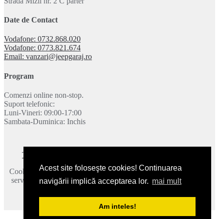
Strada Mizil nr. 2 C parter
Date de Contact
Vodafone: 0732.868.020
Vodafone: 0773.821.674
Email: vanzari@jeepgaraj.ro
Program
Comenzi online non-stop.
Suport telefonic:
Luni-Vineri: 09:00-17:00
Sambata-Duminica: Inchis
Termeni si conditii
|
Politica de confidentialitate
|
Contact
Acest site foloseşte cookies! Continuarea
Cookie-urile ne ajuta sa oferim serviciile noastre. Utilizand aceste
servicii, acceptati modul in care utilizam cookie-urile.
Mai multe
navigării implică acceptarea lor.
mai mult
detalii
.
2026 © JeepGaraj.ro - Toate drepturile rezervate.
Am inteles!