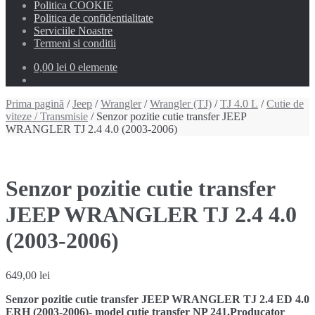
Politica COOKIE
Politica de confidentialitate
Serviciile Noastre
Termeni si conditii
0,00 lei
0 elemente
Prima pagină
/
Jeep
/
Wrangler
/
Wrangler (TJ)
/
TJ 4.0 L
/
Cutie de
viteze / Transmisie
/ Senzor pozitie cutie transfer JEEP
WRANGLER TJ 2.4 4.0 (2003-2006)
Senzor pozitie cutie transfer
JEEP WRANGLER TJ 2.4 4.0
(2003-2006)
649,00
lei
Senzor pozitie cutie transfer JEEP WRANGLER TJ 2.4 ED 4.0
ERH (2003-2006)- model cutie transfer NP 241.Producator