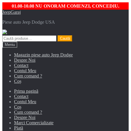
01.08-10.08 NU ONORAM COMENZI, CONCEDIU.
Sari
Sari
JeepGaraj
la
la
Piese auto Jeep Dodge USA
navigare
conținut
Caută
Caută
după:
Meniu
Magazin piese auto Jeep Dodge
Despre Noi
Contact
Contul Meu
Cum comand ?
Coș
Prima pagină
Contact
Contul Meu
Coș
Cum comand ?
Despre Noi
Marci Comercializate
Plată