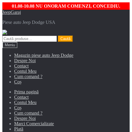
01.08-10.08 NU ONORAM COMENZI, CONCEDIU.
Sari
Sari
JeepGaraj
la
la
Piese auto Jeep Dodge USA
navigare
conținut
Caută
Caută
după:
Meniu
Magazin piese auto Jeep Dodge
Despre Noi
Contact
Contul Meu
Cum comand ?
Coș
Prima pagină
Contact
Contul Meu
Coș
Cum comand ?
Despre Noi
Marci Comercializate
Plată