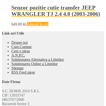
Senzor pozitie cutie transfer JEEP
WRANGLER TJ 2.4 4.0 (2003-2006)
649,00
lei
Adaugă în coș
Link-uri Utile
Despre noi
Cum Cumpar
Cere o piesa
A.N.P.C.
Solutionarea Alternativa a Litigiilor
Solutionarea Online a Litigiilor
Sitemap
RSS Feed piese
Date Firma
S.C. DORIS 2010 S.R.L.
CIF: 12933747
J40/3767/2000
Bucuresti Sector 3