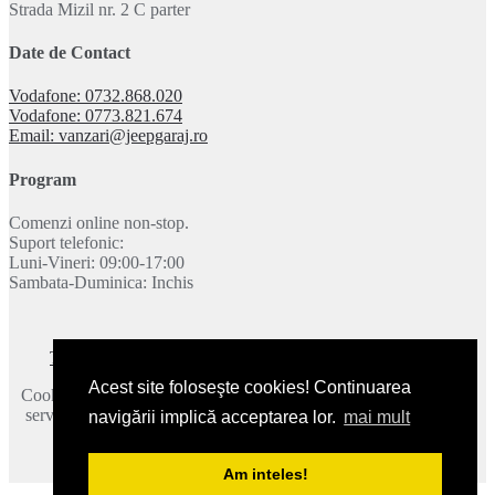
Strada Mizil nr. 2 C parter
Date de Contact
Vodafone: 0732.868.020
Vodafone: 0773.821.674
Email: vanzari@jeepgaraj.ro
Program
Comenzi online non-stop.
Suport telefonic:
Luni-Vineri: 09:00-17:00
Sambata-Duminica: Inchis
Termeni si conditii
|
Politica de confidentialitate
|
Contact
Acest site foloseşte cookies! Continuarea
Cookie-urile ne ajuta sa oferim serviciile noastre. Utilizand aceste
servicii, acceptati modul in care utilizam cookie-urile.
Mai multe
navigării implică acceptarea lor.
mai mult
detalii
.
2026 © JeepGaraj.ro - Toate drepturile rezervate.
Am inteles!