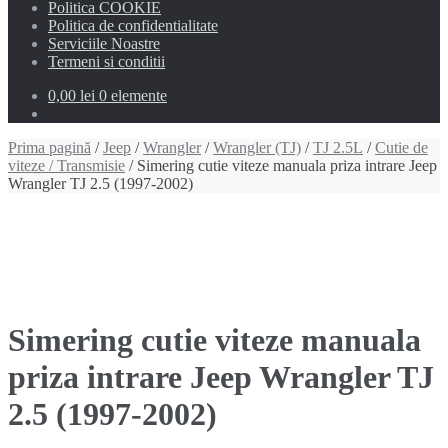
Politica COOKIE
Politica de confidentialitate
Serviciile Noastre
Termeni si conditii
0,00 lei
0 elemente
Prima pagină
/
Jeep
/
Wrangler
/
Wrangler (TJ)
/
TJ 2.5L
/
Cutie de
viteze / Transmisie
/ Simering cutie viteze manuala priza intrare Jeep
Wrangler TJ 2.5 (1997-2002)
Simering cutie viteze manuala
priza intrare Jeep Wrangler TJ
2.5 (1997-2002)