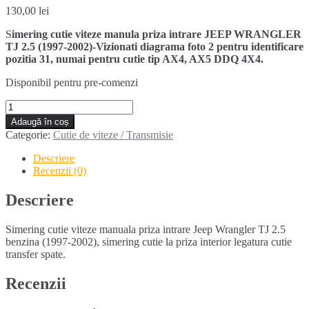
130,00
lei
S
imering cutie viteze manula priza intrare JEEP WRANGLER
TJ 2.5 (1997-2002)-Vizionati diagrama foto 2 pentru identificare
pozitia 31, numai pentru cutie tip AX4, AX5 DDQ 4X4.
Disponibil pentru pre-comenzi
Cantitate
Simering
Adaugă în coș
cutie
Categorie:
Cutie de viteze / Transmisie
viteze
manuala
Descriere
priza
Recenzii (0)
intrare
Jeep
Descriere
Wrangler
TJ
Simering cutie viteze manuala priza intrare Jeep Wrangler TJ 2.5
2.5
benzina (1997-2002), simering cutie la priza interior legatura cutie
(1997-
transfer spate.
2002)
Recenzii