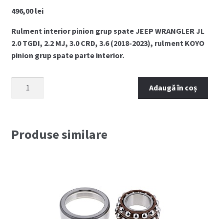
496,00
lei
Rulment interior pinion grup spate JEEP WRANGLER JL
2.0 TGDI, 2.2 MJ, 3.0 CRD, 3.6 (2018-2023), rulment KOYO
pinion grup spate parte interior.
Cantitate
Adaugă în coș
Rulment
interior
pinion
grup
Produse similare
spate
JEEP
WRANGLER
JL
(2018-
2023)