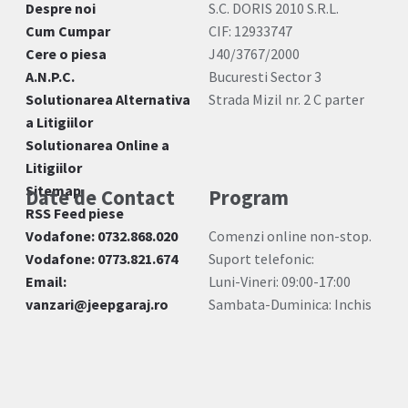
Despre noi
S.C. DORIS 2010 S.R.L.
Cum Cumpar
CIF: 12933747
Cere o piesa
J40/3767/2000
A.N.P.C.
Bucuresti Sector 3
Solutionarea Alternativa
Strada Mizil nr. 2 C parter
a Litigiilor
Solutionarea Online a
Litigiilor
Sitemap
Date de Contact
Program
RSS Feed piese
Vodafone: 0732.868.020
Comenzi online non-stop.
Vodafone: 0773.821.674
Suport telefonic:
Email:
Luni-Vineri: 09:00-17:00
vanzari@jeepgaraj.ro
Sambata-Duminica: Inchis