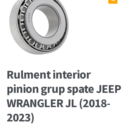
Coș
Cum comand ?
Despre Noi
Marci Comercializate
Plată
Rulment interior
Politica COOKIE
pinion grup spate JEEP
Politica de confidentialitate
WRANGLER JL (2018-
Serviciile Noastre
2023)
Termeni si conditii