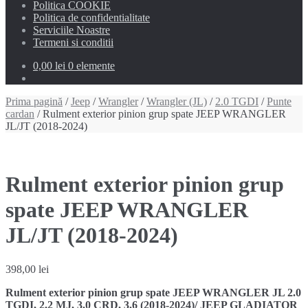
Politica COOKIE
Politica de confidentialitate
Serviciile Noastre
Termeni si conditii
0,00 lei
0 elemente
Prima pagină
/
Jeep
/
Wrangler
/
Wrangler (JL)
/
2.0 TGDI
/
Punte
cardan
/ Rulment exterior pinion grup spate JEEP WRANGLER
JL/JT (2018-2024)
Rulment exterior pinion grup
spate JEEP WRANGLER
JL/JT (2018-2024)
398,00
lei
Rulment exterior pinion grup spate JEEP WRANGLER JL 2.0
TGDI, 2.2 MJ, 3.0 CRD, 3.6 (2018-2024)/ JEEP GLADIATOR