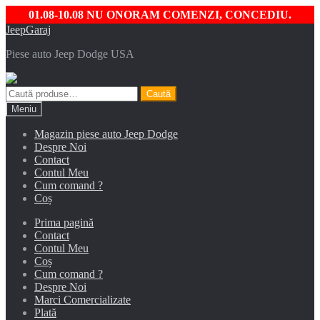
01.08-10.08 NU ONORAM COMENZI, CONCEDIU.
Sari
Sari
JeepGaraj
la
la
Piese auto Jeep Dodge USA
navigare
conținut
Caută
Caută
după:
Meniu
Magazin piese auto Jeep Dodge
Despre Noi
Contact
Contul Meu
Cum comand ?
Coș
Prima pagină
Contact
Contul Meu
Coș
Cum comand ?
Despre Noi
Marci Comercializate
Plată