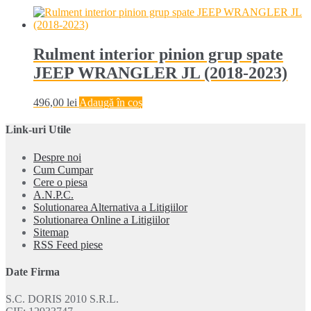
Rulment interior pinion grup spate
JEEP WRANGLER JL (2018-2023)
496,00
lei
Adaugă în coș
Link-uri Utile
Despre noi
Cum Cumpar
Cere o piesa
A.N.P.C.
Solutionarea Alternativa a Litigiilor
Solutionarea Online a Litigiilor
Sitemap
RSS Feed piese
Date Firma
S.C. DORIS 2010 S.R.L.