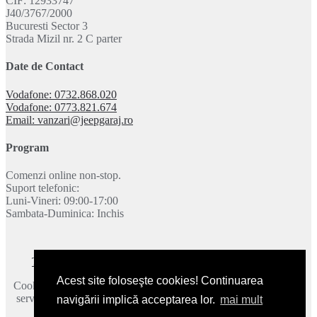
CIF: 12933747
J40/3767/2000
Bucuresti Sector 3
Strada Mizil nr. 2 C parter
Date de Contact
Vodafone: 0732.868.020
Vodafone: 0773.821.674
Email: vanzari@jeepgaraj.ro
Program
Comenzi online non-stop.
Suport telefonic:
Luni-Vineri: 09:00-17:00
Sambata-Duminica: Inchis
Termeni si conditii
|
Politica de confidentialitate
|
Contact
Acest site foloseşte cookies! Continuarea
Cookie-urile ne ajuta sa oferim serviciile noastre. Utilizand aceste
servicii, acceptati modul in care utilizam cookie-urile.
Mai multe
navigării implică acceptarea lor.
mai mult
detalii
.