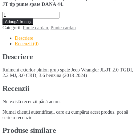
JT tip punte spate DANA 44.
Cantitate
Rulment
Adaugă în coș
exterior
Categorii:
Punte cardan
,
Punte cardan
pinion
grup
Descriere
spate
Recenzii (0)
JEEP
WRANGLER
Descriere
JL/JT
(2018-
Rulment exterior pinion grup spate Jeep Wrangler JL/JT 2.0 TGDI,
2024)
2.2 MJ, 3.0 CRD, 3.6 benzina (2018-2024)
Recenzii
Nu există recenzii până acum.
Numai clienții autentificați, care au cumpărat acest produs, pot să
scrie o recenzie.
Produse similare