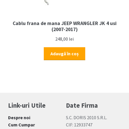
Cablu frana de mana JEEP WRANGLER JK 4 usi
(2007-2017)
248,00
lei
Adaugă în coș
Link-uri Utile
Date Firma
Despre noi
S.C. DORIS 2010 S.R.L.
Cum Cumpar
CIF: 12933747