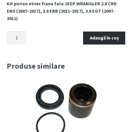
Kit piston etrier frana fata JEEP WRANGLER 2.8 CRD
ENS (2007-2017), 3.6 ERB (2011-2017), 3.8 EGT (2007-
2011)
Cantitate
Adaugă în coș
Piston
etrier
fata
JEEP
Produse similare
WRANGLER
JK
(2007-
2017)