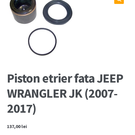
Coș
🔍
Cum comand ?
Despre Noi
Marci Comercializate
Plată
Piston etrier fata JEEP
Politica COOKIE
WRANGLER JK (2007-
Politica de confidentialitate
2017)
Serviciile Noastre
137,00
lei
Termeni si conditii