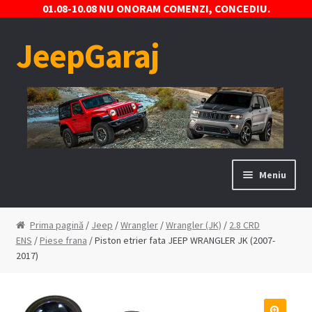
01.08-10.08 NU ONORAM COMENZI, CONCEDIU.
JeepGaraj
Sari
Sari
la
la
navigare
conținut
Meniu
Prima pagină
Prima pagină
/
Jeep
/
Wrangler
/
Wrangler (JK)
/
2.8 CRD
ENS
/
Piese frana
/ Piston etrier fata JEEP WRANGLER JK (2007-
Contact
2017)
Contul Meu