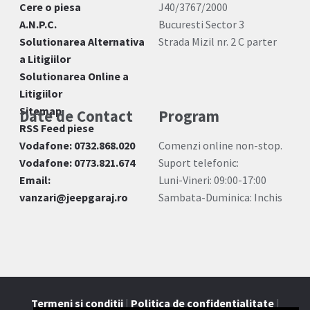
Cere o piesa
J40/3767/2000
A.N.P.C.
Bucuresti Sector 3
Solutionarea Alternativa
Strada Mizil nr. 2 C parter
a Litigiilor
Solutionarea Online a
Litigiilor
Sitemap
Date de Contact
Program
RSS Feed piese
Vodafone: 0732.868.020
Comenzi online non-stop.
Vodafone: 0773.821.674
Suport telefonic:
Email:
Luni-Vineri: 09:00-17:00
vanzari@jeepgaraj.ro
Sambata-Duminica: Inchis
Termeni si conditii
|
Politica de confidentialitate
|