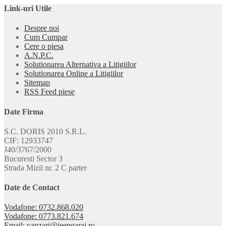
Link-uri Utile
Despre noi
Cum Cumpar
Cere o piesa
A.N.P.C.
Solutionarea Alternativa a Litigiilor
Solutionarea Online a Litigiilor
Sitemap
RSS Feed piese
Date Firma
S.C. DORIS 2010 S.R.L.
CIF: 12933747
J40/3767/2000
Bucuresti Sector 3
Strada Mizil nr. 2 C parter
Date de Contact
Vodafone: 0732.868.020
Vodafone: 0773.821.674
Email: vanzari@jeepgaraj.ro