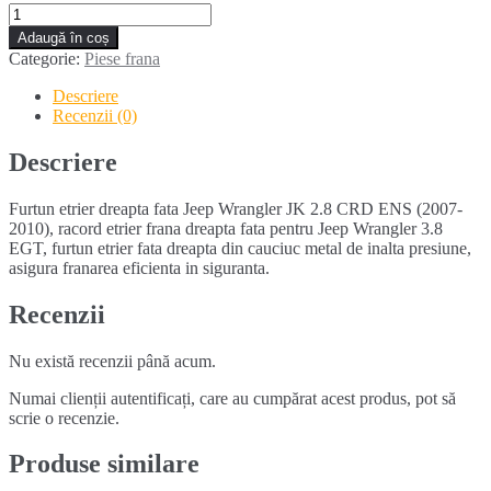
Cantitate
Furtun
Adaugă în coș
etrier
Categorie:
Piese frana
dreapta
fata
Descriere
JEEP
Recenzii (0)
WRANGLER
JK
Descriere
(2007-
2010)
Furtun etrier dreapta fata Jeep Wrangler JK 2.8 CRD ENS (2007-
2010), racord etrier frana dreapta fata pentru Jeep Wrangler 3.8
EGT, furtun etrier fata dreapta din cauciuc metal de inalta presiune,
asigura franarea eficienta in siguranta.
Recenzii
Nu există recenzii până acum.
Numai clienții autentificați, care au cumpărat acest produs, pot să
scrie o recenzie.
Produse similare