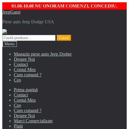
01.08-10.08 NU ONORAM COMENZI, CONCEDIU.
Sari
Sari
JeepGaraj
la
la
Piese auto Jeep Dodge USA
navigare
conținut
Caută
Caută
după:
Meniu
Magazin piese auto Jeep Dodge
Despre Noi
Contact
Contul Meu
Cum comand ?
Coș
Prima pagină
Contact
Contul Meu
Coș
Cum comand ?
Despre Noi
Marci Comercializate
Plată