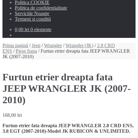
Politica COOKIE
Politica de confidentialitate
Serviciile Noastre
Termeni si conditii
0,00 lei
0 elemente
Prima pagină
/
Jeep
/
Wrangler
/
Wrangler (JK)
/
2.8 CRD
ENS
/
Piese frana
/ Furtun etrier dreapta fata JEEP WRANGLER
JK (2007-2010)
Furtun etrier dreapta fata
JEEP WRANGLER JK (2007-
2010)
168,00
lei
Furtun etrier fata dreapta JEEP WRANGLER 2.8 CRD ENS,
3.8 EGT (2007-2010)-Model JK RUBICON & UNLIMITED.