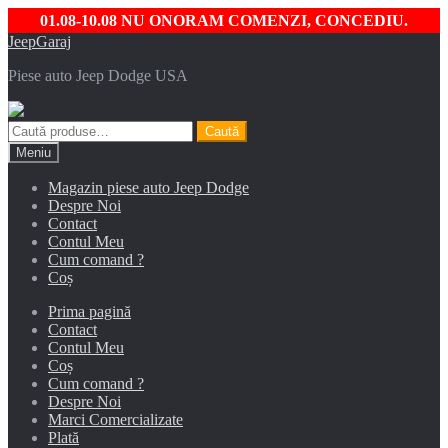
01.08-10.08 NU ONORAM COMENZI, CONCEDIU.
Sari
Sari
JeepGaraj
la
la
Piese auto Jeep Dodge USA
navigare
conținut
Caută
Caută
după:
Meniu
Magazin piese auto Jeep Dodge
Despre Noi
Contact
Contul Meu
Cum comand ?
Coș
Prima pagină
Contact
Contul Meu
Coș
Cum comand ?
Despre Noi
Marci Comercializate
Plată