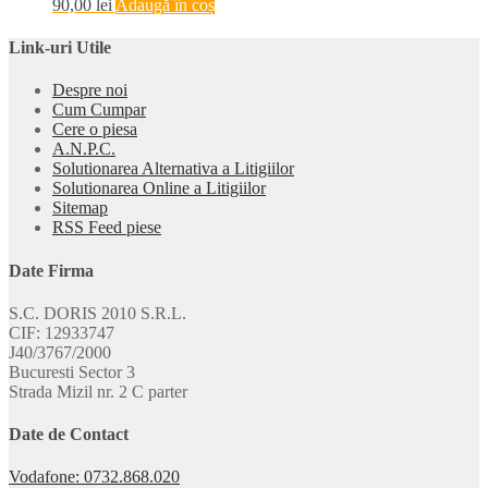
90,00
lei
Adaugă în coș
Link-uri Utile
Despre noi
Cum Cumpar
Cere o piesa
A.N.P.C.
Solutionarea Alternativa a Litigiilor
Solutionarea Online a Litigiilor
Sitemap
RSS Feed piese
Date Firma
S.C. DORIS 2010 S.R.L.
CIF: 12933747
J40/3767/2000
Bucuresti Sector 3
Strada Mizil nr. 2 C parter
Date de Contact
Vodafone: 0732.868.020