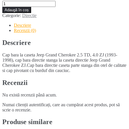
Cantitate
Cap
Adaugă în coș
bara
Categorie:
Directie
la
caseta
Descriere
JEEP
Recenzii (0)
GRAND
CHEROKEE
Descriere
2.5
TD
Cap bara la caseta Jeep Grand Cherokee 2.5 TD, 4.0 ZJ (1993-
(1993-
1998), cap bara directie stanga la caseta directie Jeep Grand
1998)
Cherokee ZJ.Cap bara directie caseta parte stanga din otel de calitate
si cap pivotant cu burduf din cauciuc.
Recenzii
Nu există recenzii până acum.
Numai clienții autentificați, care au cumpărat acest produs, pot să
scrie o recenzie.
Produse similare