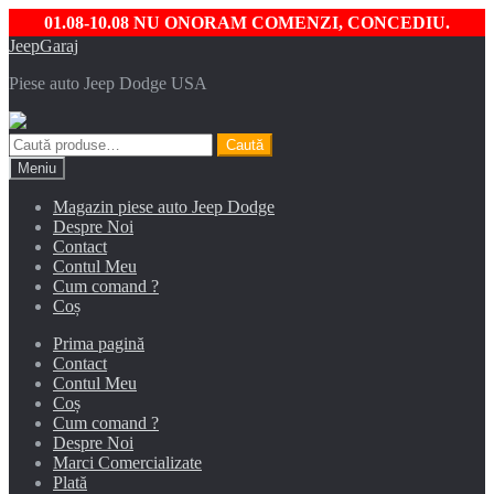
01.08-10.08 NU ONORAM COMENZI, CONCEDIU.
Sari
Sari
JeepGaraj
la
la
Piese auto Jeep Dodge USA
navigare
conținut
Caută
Caută
după:
Meniu
Magazin piese auto Jeep Dodge
Despre Noi
Contact
Contul Meu
Cum comand ?
Coș
Prima pagină
Contact
Contul Meu
Coș
Cum comand ?
Despre Noi
Marci Comercializate
Plată