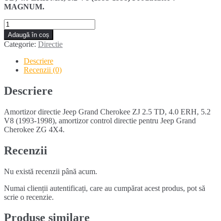
MAGNUM.
Cantitate
Amortizor
Adaugă în coș
directie
Categorie:
Directie
JEEP
GRAND
Descriere
CHEROKEE
Recenzii (0)
ZJ
2.5
Descriere
TD
4.0
Amortizor directie Jeep Grand Cherokee ZJ 2.5 TD, 4.0 ERH, 5.2
(1993-
V8 (1993-1998), amortizor control directie pentru Jeep Grand
1998)
Cherokee ZG 4X4.
Recenzii
Nu există recenzii până acum.
Numai clienții autentificați, care au cumpărat acest produs, pot să
scrie o recenzie.
Produse similare