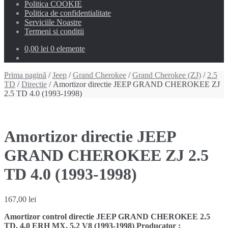
Politica COOKIE
Politica de confidentialitate
Serviciile Noastre
Termeni si conditii
0,00 lei
0 elemente
Prima pagină
/
Jeep
/
Grand Cherokee
/
Grand Cherokee (ZJ)
/
2.5
TD
/
Directie
/ Amortizor directie JEEP GRAND CHEROKEE ZJ
2.5 TD 4.0 (1993-1998)
Amortizor directie JEEP
GRAND CHEROKEE ZJ 2.5
TD 4.0 (1993-1998)
167,00
lei
Amortizor control directie JEEP GRAND CHEROKEE 2.5
TD, 4.0 ERH MX, 5.2 V8 (1993-1998) Producator :