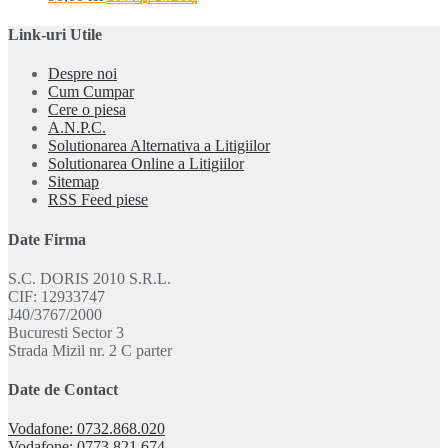
Link-uri Utile
Despre noi
Cum Cumpar
Cere o piesa
A.N.P.C.
Solutionarea Alternativa a Litigiilor
Solutionarea Online a Litigiilor
Sitemap
RSS Feed piese
Date Firma
S.C. DORIS 2010 S.R.L.
CIF: 12933747
J40/3767/2000
Bucuresti Sector 3
Strada Mizil nr. 2 C parter
Date de Contact
Vodafone: 0732.868.020
Vodafone: 0773.821.674