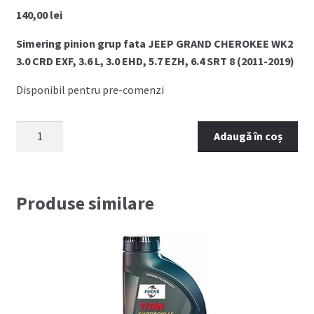
140,00
lei
Simering pinion grup fata JEEP GRAND CHEROKEE WK2
3.0 CRD EXF, 3.6 L, 3.0 EHD, 5.7 EZH, 6.4 SRT 8 (2011-2019)
Disponibil pentru pre-comenzi
Cantitate
Adaugă în coș
Simering
pinion
grup
fata
Produse similare
JEEP
GRAND
CHEROKEE
WK2
(2011-
2019)