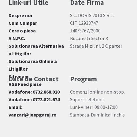
Link-uri Utile
Date Firma
Despre noi
S.C. DORIS 2010 S.R.L.
Cum Cumpar
CIF: 12933747
Cere o piesa
J40/3767/2000
A.N.P.C.
Bucuresti Sector 3
Solutionarea Alternativa
Strada Mizil nr. 2 C parter
a Litigiilor
Solutionarea Online a
Litigiilor
Sitemap
Date de Contact
Program
RSS Feed piese
Vodafone: 0732.868.020
Comenzi online non-stop.
Vodafone: 0773.821.674
Suport telefonic:
Email:
Luni-Vineri: 09:00-17:00
vanzari@jeepgaraj.ro
Sambata-Duminica: Inchis