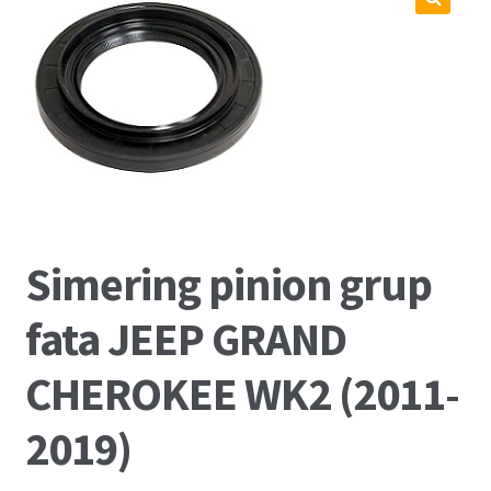
Coș
🔍
Cum comand ?
Despre Noi
Marci Comercializate
Plată
Simering pinion grup
Politica COOKIE
fata JEEP GRAND
Politica de confidentialitate
CHEROKEE WK2 (2011-
Serviciile Noastre
2019)
Termeni si conditii