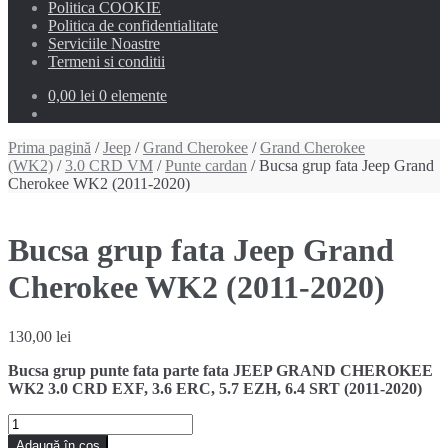
Politica COOKIE
Politica de confidentialitate
Serviciile Noastre
Termeni si conditii
0,00 lei
0 elemente
Prima pagină
/
Jeep
/
Grand Cherokee
/
Grand Cherokee
(WK2)
/
3.0 CRD VM
/
Punte cardan
/ Bucsa grup fata Jeep Grand
Cherokee WK2 (2011-2020)
Bucsa grup fata Jeep Grand
Cherokee WK2 (2011-2020)
130,00
lei
Bucsa grup punte fata parte fata JEEP GRAND CHEROKEE
WK2 3.0 CRD EXF, 3.6 ERC, 5.7 EZH, 6.4 SRT (2011-2020)
Cantitate
Bucsa
Adaugă în coș