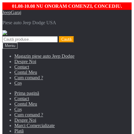
01.08-10.08 NU ONORAM COMENZI, CONCEDIU.
Sari
Sari
JeepGaraj
la
la
Piese auto Jeep Dodge USA
navigare
conținut
Caută
Caută
după:
Meniu
Magazin piese auto Jeep Dodge
Despre Noi
Contact
Contul Meu
Cum comand ?
Coș
Prima pagină
Contact
Contul Meu
Coș
Cum comand ?
Despre Noi
Marci Comercializate
Plată