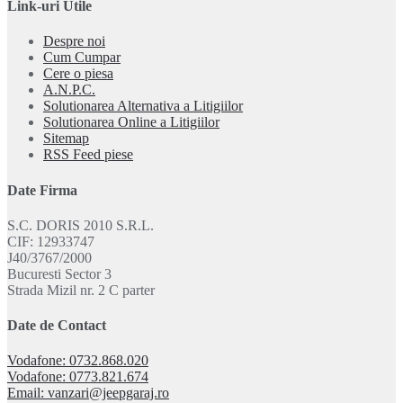
Link-uri Utile
Despre noi
Cum Cumpar
Cere o piesa
A.N.P.C.
Solutionarea Alternativa a Litigiilor
Solutionarea Online a Litigiilor
Sitemap
RSS Feed piese
Date Firma
S.C. DORIS 2010 S.R.L.
CIF: 12933747
J40/3767/2000
Bucuresti Sector 3
Strada Mizil nr. 2 C parter
Date de Contact
Vodafone: 0732.868.020
Vodafone: 0773.821.674
Email: vanzari@jeepgaraj.ro