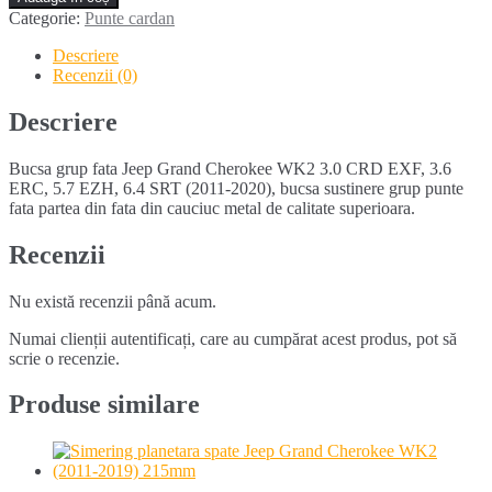
grup
Categorie:
Punte cardan
fata
Jeep
Descriere
Grand
Recenzii (0)
Cherokee
WK2
Descriere
(2011-
2020)
Bucsa grup fata Jeep Grand Cherokee WK2 3.0 CRD EXF, 3.6
ERC, 5.7 EZH, 6.4 SRT (2011-2020), bucsa sustinere grup punte
fata partea din fata din cauciuc metal de calitate superioara.
Recenzii
Nu există recenzii până acum.
Numai clienții autentificați, care au cumpărat acest produs, pot să
scrie o recenzie.
Produse similare