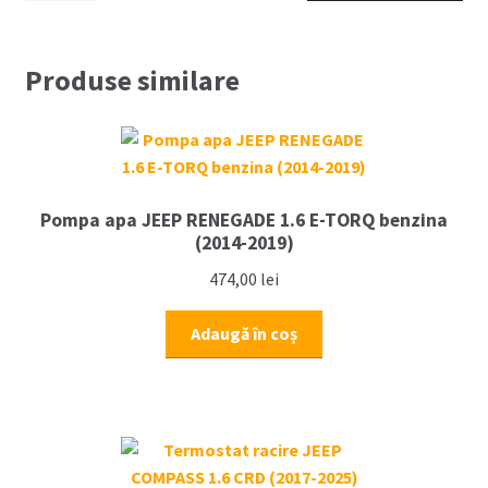
motor
JEEP
COMPASS
Produse similare
MP
1.6
CRD,
2.0
CRD
Pompa apa JEEP RENEGADE 1.6 E-TORQ benzina
(2017-
(2014-2019)
2022)
474,00
lei
Adaugă în coș