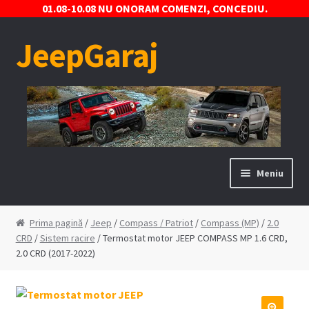
01.08-10.08 NU ONORAM COMENZI, CONCEDIU.
JeepGaraj
Sari
Sari
la
la
navigare
conținut
Meniu
Prima pagină
Prima pagină
/
Jeep
/
Compass / Patriot
/
Compass (MP)
/
2.0
CRD
/
Sistem racire
/ Termostat motor JEEP COMPASS MP 1.6 CRD,
Contact
2.0 CRD (2017-2022)
Contul Meu