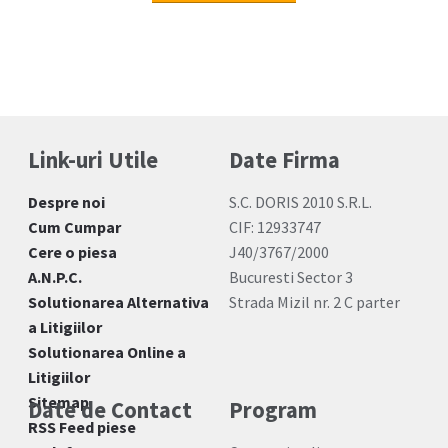
Link-uri Utile
Date Firma
Despre noi
S.C. DORIS 2010 S.R.L.
Cum Cumpar
CIF: 12933747
Cere o piesa
J40/3767/2000
A.N.P.C.
Bucuresti Sector 3
Solutionarea Alternativa
Strada Mizil nr. 2 C parter
a Litigiilor
Solutionarea Online a
Litigiilor
Sitemap
Date de Contact
Program
RSS Feed piese