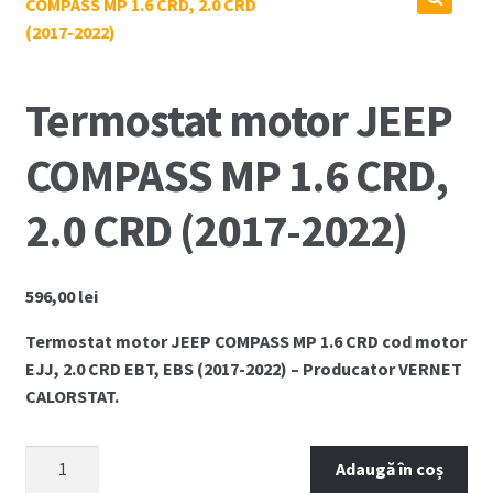
Coș
Cum comand ?
Termostat motor JEEP
Despre Noi
COMPASS MP 1.6 CRD,
Marci Comercializate
2.0 CRD (2017-2022)
Plată
596,00
lei
Politica COOKIE
Termostat motor JEEP COMPASS MP 1.6 CRD cod motor
Politica de confidentialitate
EJJ, 2.0 CRD EBT, EBS (2017-2022) – Producator VERNET
CALORSTAT.
Serviciile Noastre
Cantitate
Adaugă în coș
Termeni si conditii
Termostat