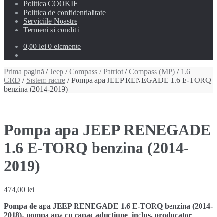
Politica COOKIE
Politica de confidentialitate
Serviciile Noastre
Termeni si conditii
0,00 lei
0 elemente
Prima pagină
/
Jeep
/
Compass / Patriot
/
Compass (MP)
/
1.6
CRD
/
Sistem racire
/ Pompa apa JEEP RENEGADE 1.6 E-TORQ
benzina (2014-2019)
Pompa apa JEEP RENEGADE
1.6 E-TORQ benzina (2014-
2019)
474,00
lei
Pompa de apa JEEP RENEGADE 1.6 E-TORQ benzina (2014-
2018)- pompa apa cu capac aductiune inclus, producator