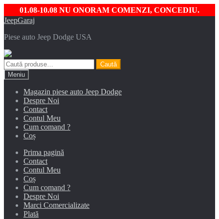
01.08-10.08 NU ONORAM COMENZI, CONCEDIU.
Sari
Sari
JeepGaraj
la
la
Piese auto Jeep Dodge USA
navigare
conținut
Caută
Caută
după:
Meniu
Magazin piese auto Jeep Dodge
Despre Noi
Contact
Contul Meu
Cum comand ?
Coș
Prima pagină
Contact
Contul Meu
Coș
Cum comand ?
Despre Noi
Marci Comercializate
Plată