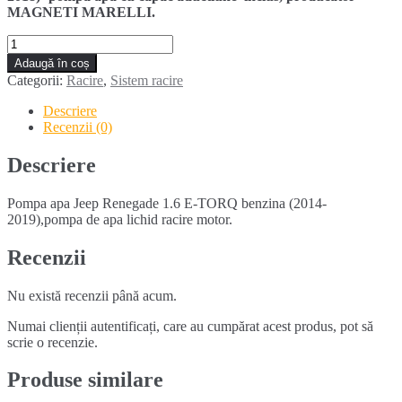
MAGNETI MARELLI.
Cantitate
Pompa
Adaugă în coș
apa
Categorii:
Racire
,
Sistem racire
JEEP
RENEGADE
Descriere
1.6
Recenzii (0)
E-
TORQ
Descriere
benzina
(2014-
Pompa apa Jeep Renegade 1.6 E-TORQ benzina (2014-
2019)
2019),pompa de apa lichid racire motor.
Recenzii
Nu există recenzii până acum.
Numai clienții autentificați, care au cumpărat acest produs, pot să
scrie o recenzie.
Produse similare