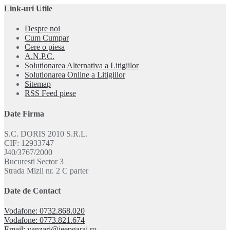
Link-uri Utile
Despre noi
Cum Cumpar
Cere o piesa
A.N.P.C.
Solutionarea Alternativa a Litigiilor
Solutionarea Online a Litigiilor
Sitemap
RSS Feed piese
Date Firma
S.C. DORIS 2010 S.R.L.
CIF: 12933747
J40/3767/2000
Bucuresti Sector 3
Strada Mizil nr. 2 C parter
Date de Contact
Vodafone: 0732.868.020
Vodafone: 0773.821.674
Email: vanzari@jeepgaraj.ro