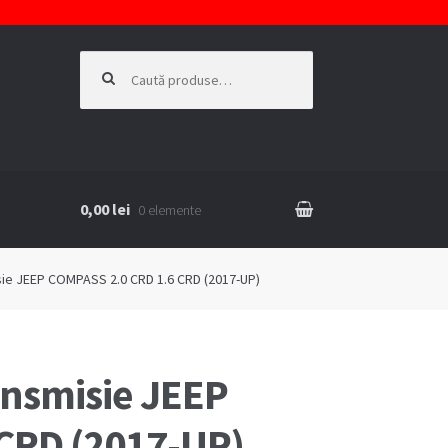
Caută
după:
0,00 lei
0 elemente
KIE
sie JEEP COMPASS 2.0 CRD 1.6 CRD (2017-UP)
ansmisie JEEP
CRD (2017-UP)