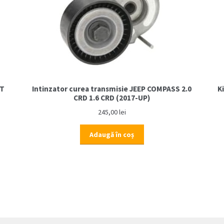
(2017-
UP)
BT
Intinzator curea transmisie JEEP COMPASS 2.0
K
CRD 1.6 CRD (2017-UP)
245,00
lei
Adaugă în coș