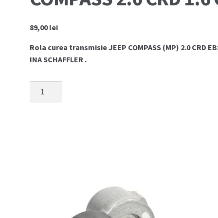
89,00
lei
Rola curea transmisie JEEP COMPASS (MP) 2.0 CRD EB
INA SCHAFFLER .
Cantitate
Rola
ghidare
curea
transmisie
JEEP
COMPASS
2.0
CRD
1.6
CRD