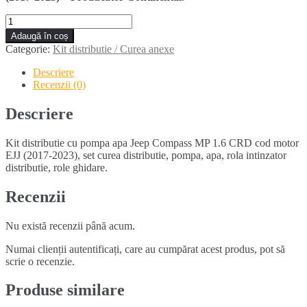
Cantitate
Kit
Adaugă în coș
distributie
Categorie:
Kit distributie / Curea anexe
cu
pompa
Descriere
apa
Recenzii (0)
Jeep
Compass
Descriere
MP
1.6
Kit distributie cu pompa apa Jeep Compass MP 1.6 CRD cod motor
CRD
EJJ (2017-2023), set curea distributie, pompa, apa, rola intinzator
(2017-
distributie, role ghidare.
2023)
Recenzii
Nu există recenzii până acum.
Numai clienții autentificați, care au cumpărat acest produs, pot să
scrie o recenzie.
Produse similare