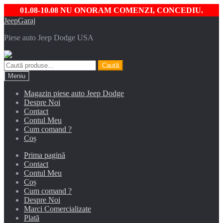
01.08-10.08 NU ONORAM COMENZI, CONCEDIU.
Sari
Sari
JeepGaraj
la
la
Piese auto Jeep Dodge USA
navigare
conținut
Caută
Caută
după:
Meniu
Magazin piese auto Jeep Dodge
Despre Noi
Contact
Contul Meu
Cum comand ?
Coș
Prima pagină
Contact
Contul Meu
Coș
Cum comand ?
Despre Noi
Marci Comercializate
Plată