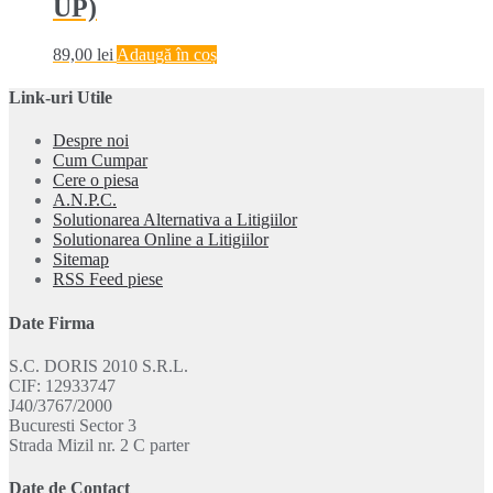
UP)
89,00
lei
Adaugă în coș
Link-uri Utile
Despre noi
Cum Cumpar
Cere o piesa
A.N.P.C.
Solutionarea Alternativa a Litigiilor
Solutionarea Online a Litigiilor
Sitemap
RSS Feed piese
Date Firma
S.C. DORIS 2010 S.R.L.
CIF: 12933747
J40/3767/2000
Bucuresti Sector 3
Strada Mizil nr. 2 C parter
Date de Contact