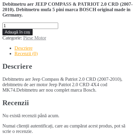
Debitmetru aer JEEP COMPASS & PATRIOT 2.0 CRD (2007-
2010). Debitmetru mufa 5 pini marca BOSCH original made in
Germany.
Cantitate
Debitmetru
Adaugă în coș
aer
Categorie:
Piese Motor
JEEP
COMPASS
Descriere
&
Recenzii (0)
PATRIOT
2.0
Descriere
CRD
(2007-
Debitmetru aer Jeep Compass & Patriot 2.0 CRD (2007-2010),
2010)
debitmetru de aer motor Jeep Patriot 2.0 CRD 4X4 cod
MK74.Debitmetru aer nou complet marca Bosch.
Recenzii
Nu există recenzii până acum.
Numai clienții autentificați, care au cumpărat acest produs, pot să
scrie o recenzie.