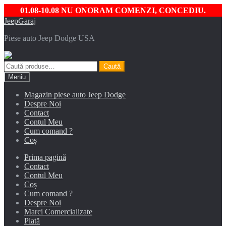
01.08-10.08 NU ONORAM COMENZI, CONCEDIU.
Sari
Sari
JeepGaraj
la
la
Piese auto Jeep Dodge USA
navigare
conținut
Caută
Caută
după:
Meniu
Magazin piese auto Jeep Dodge
Despre Noi
Contact
Contul Meu
Cum comand ?
Coș
Prima pagină
Contact
Contul Meu
Coș
Cum comand ?
Despre Noi
Marci Comercializate
Plată