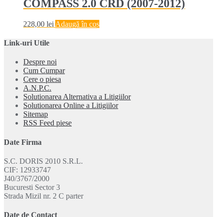
COMPASS 2.0 CRD (2007-2012)
228,00
lei
Adaugă în coș
Link-uri Utile
Despre noi
Cum Cumpar
Cere o piesa
A.N.P.C.
Solutionarea Alternativa a Litigiilor
Solutionarea Online a Litigiilor
Sitemap
RSS Feed piese
Date Firma
S.C. DORIS 2010 S.R.L.
CIF: 12933747
J40/3767/2000
Bucuresti Sector 3
Strada Mizil nr. 2 C parter
Date de Contact