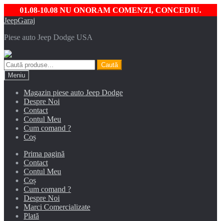
01.08-10.08 NU ONORAM COMENZI, CONCEDIU.
Sari
Sari
JeepGaraj
la
la
Piese auto Jeep Dodge USA
navigare
conținut
Caută
Caută
după:
Meniu
Magazin piese auto Jeep Dodge
Despre Noi
Contact
Contul Meu
Cum comand ?
Coș
Prima pagină
Contact
Contul Meu
Coș
Cum comand ?
Despre Noi
Marci Comercializate
Plată