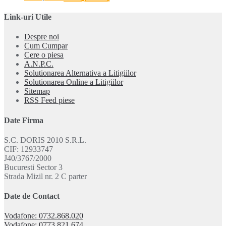
Link-uri Utile
Despre noi
Cum Cumpar
Cere o piesa
A.N.P.C.
Solutionarea Alternativa a Litigiilor
Solutionarea Online a Litigiilor
Sitemap
RSS Feed piese
Date Firma
S.C. DORIS 2010 S.R.L.
CIF: 12933747
J40/3767/2000
Bucuresti Sector 3
Strada Mizil nr. 2 C parter
Date de Contact
Vodafone: 0732.868.020
Vodafone: 0773.821.674