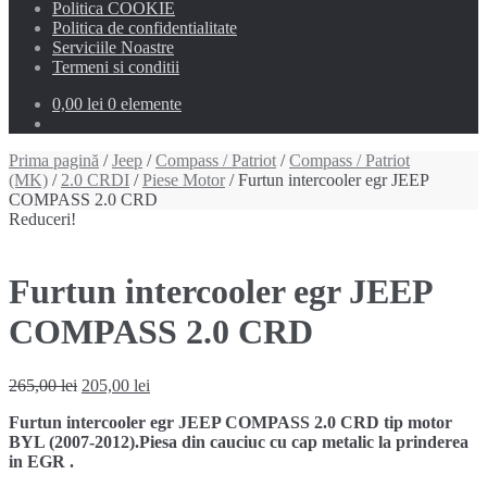
Politica COOKIE
Politica de confidentialitate
Serviciile Noastre
Termeni si conditii
0,00 lei
0 elemente
Prima pagină
/
Jeep
/
Compass / Patriot
/
Compass / Patriot
(MK)
/
2.0 CRDI
/
Piese Motor
/ Furtun intercooler egr JEEP
COMPASS 2.0 CRD
Reduceri!
Furtun intercooler egr JEEP
COMPASS 2.0 CRD
Prețul
Prețul
265,00
lei
205,00
lei
inițial
curent
Furtun intercooler egr JEEP COMPASS 2.0 CRD tip motor
a
este:
BYL (2007-2012).Piesa din cauciuc cu cap metalic la prinderea
fost:
205,00 lei.
in EGR .
265,00 lei.