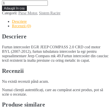
Cantitate
Furtun
Adaugă în coș
intercooler
Categorii:
Piese Motor
,
Sistem Racire
egr
JEEP
Descriere
COMPASS
Recenzii (0)
2.0
CRD
Descriere
Furtun intercooler EGR JEEP COMPASS 2.0 CRD cod motor
BYL (2007-2012), furtun tubulatura intercooler la egr pentru
supraalimentare Jeep Compass mk 49.Furtun intercooler din cauciuc
texil rezistent la inalta presiune cu oring metalic in capat.
Recenzii
Nu există recenzii până acum.
Numai clienții autentificați, care au cumpărat acest produs, pot să
scrie o recenzie.
Produse similare