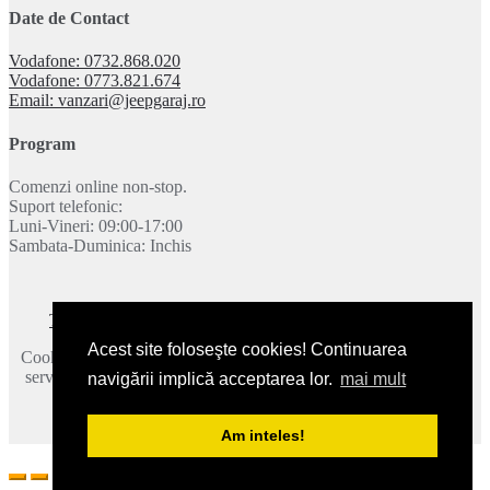
Date de Contact
Vodafone: 0732.868.020
Vodafone: 0773.821.674
Email: vanzari@jeepgaraj.ro
Program
Comenzi online non-stop.
Suport telefonic:
Luni-Vineri: 09:00-17:00
Sambata-Duminica: Inchis
Termeni si conditii
|
Politica de confidentialitate
|
Contact
Acest site foloseşte cookies! Continuarea
Cookie-urile ne ajuta sa oferim serviciile noastre. Utilizand aceste
servicii, acceptati modul in care utilizam cookie-urile.
Mai multe
navigării implică acceptarea lor.
mai mult
detalii
.
2026 © JeepGaraj.ro - Toate drepturile rezervate.
Am inteles!