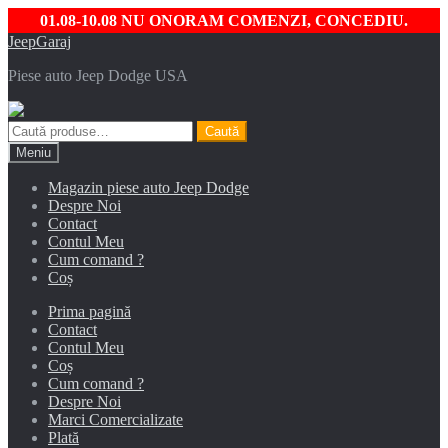
01.08-10.08 NU ONORAM COMENZI, CONCEDIU.
Sari
Sari
JeepGaraj
la
la
Piese auto Jeep Dodge USA
navigare
conținut
Caută
Caută
după:
Meniu
Magazin piese auto Jeep Dodge
Despre Noi
Contact
Contul Meu
Cum comand ?
Coș
Prima pagină
Contact
Contul Meu
Coș
Cum comand ?
Despre Noi
Marci Comercializate
Plată