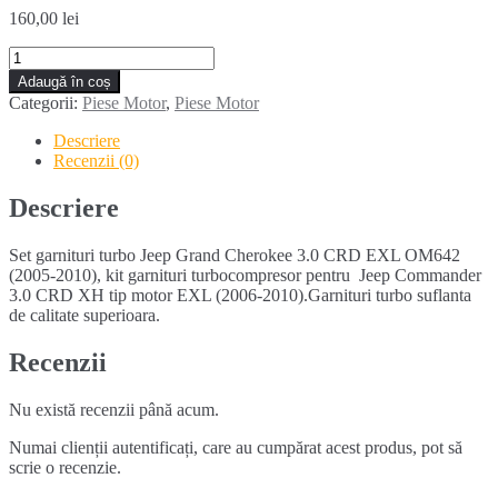
160,00
lei
Cantitate
Set
Adaugă în coș
garnituri
Categorii:
Piese Motor
,
Piese Motor
turbo
JEEP
Descriere
GRAND
Recenzii (0)
CHEROKEE
3.0
Descriere
CRD
V6
Set garnituri turbo Jeep Grand Cherokee 3.0 CRD EXL OM642
OM
(2005-2010), kit garnituri turbocompresor pentru Jeep Commander
642
3.0 CRD XH tip motor EXL (2006-2010).Garnituri turbo suflanta
/
de calitate superioara.
COMMANDER
Recenzii
Nu există recenzii până acum.
Numai clienții autentificați, care au cumpărat acest produs, pot să
scrie o recenzie.