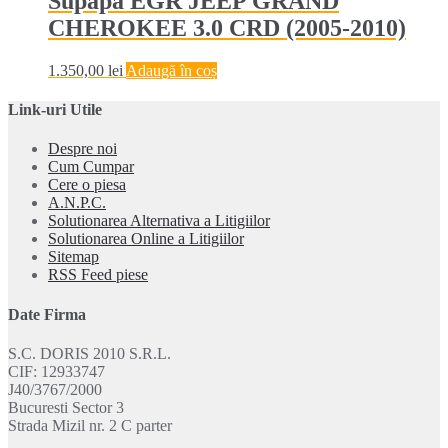
Supapa EGR JEEP GRAND
CHEROKEE 3.0 CRD (2005-2010)
1.350,00
lei
Adaugă în coș
Link-uri Utile
Despre noi
Cum Cumpar
Cere o piesa
A.N.P.C.
Solutionarea Alternativa a Litigiilor
Solutionarea Online a Litigiilor
Sitemap
RSS Feed piese
Date Firma
S.C. DORIS 2010 S.R.L.
CIF: 12933747
J40/3767/2000
Bucuresti Sector 3
Strada Mizil nr. 2 C parter