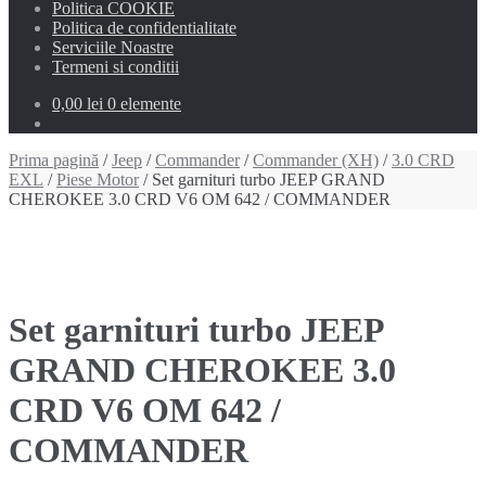
Politica COOKIE
Politica de confidentialitate
Serviciile Noastre
Termeni si conditii
0,00 lei
0 elemente
Prima pagină
/
Jeep
/
Commander
/
Commander (XH)
/
3.0 CRD
EXL
/
Piese Motor
/ Set garnituri turbo JEEP GRAND
CHEROKEE 3.0 CRD V6 OM 642 / COMMANDER
Set garnituri turbo JEEP
GRAND CHEROKEE 3.0
CRD V6 OM 642 /
COMMANDER