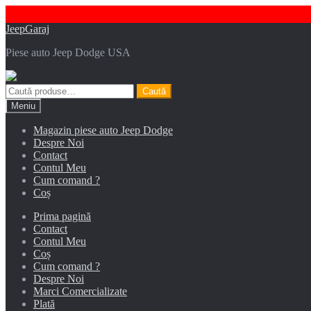
Sari
Sari
JeepGaraj
la
la
Piese auto Jeep Dodge USA
navigare
conținut
Caută
Caută
după:
Meniu
Magazin piese auto Jeep Dodge
Despre Noi
Contact
Contul Meu
Cum comand ?
Coș
Prima pagină
Contact
Contul Meu
Coș
Cum comand ?
Despre Noi
Marci Comercializate
Plată