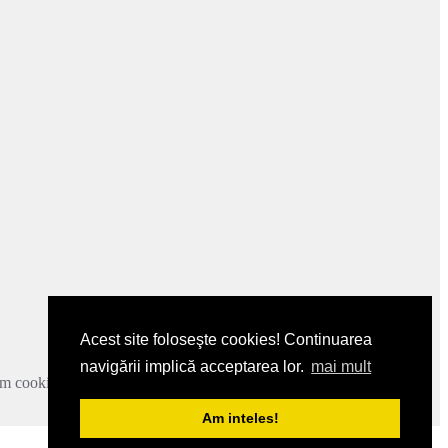
Acest site foloseşte cookies! Continuarea
navigării implică acceptarea lor.
mai mult
zam cookie-urile.
Mai multe detalii
.
Am inteles!