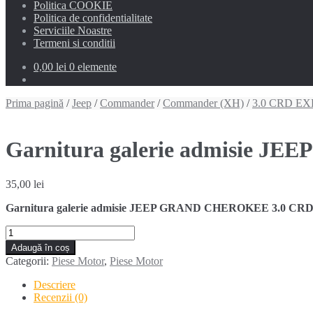
Politica COOKIE
Politica de confidentialitate
Serviciile Noastre
Termeni si conditii
0,00 lei
0 elemente
Prima pagină
/
Jeep
/
Commander
/
Commander (XH)
/
3.0 CRD EX
Garnitura galerie admisie
35,00
lei
Garnitura galerie admisie JEEP GRAND CHEROKEE 3.0 CRD t
Cantitate
Garnitura
Adaugă în coș
galerie
Categorii:
Piese Motor
,
Piese Motor
admisie
JEEP
Descriere
GRAND
Recenzii (0)
CHEROKEE