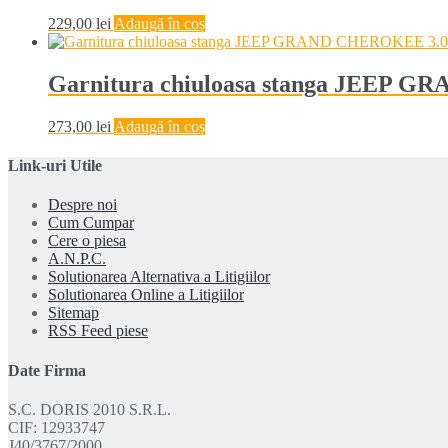
229,00
lei
Adaugă în coș
Garnitura chiuloasa stanga JEE
273,00
lei
Adaugă în coș
Link-uri Utile
Despre noi
Cum Cumpar
Cere o piesa
A.N.P.C.
Solutionarea Alternativa a Litigiilor
Solutionarea Online a Litigiilor
Sitemap
RSS Feed piese
Date Firma
S.C. DORIS 2010 S.R.L.
CIF: 12933747
J40/3767/2000