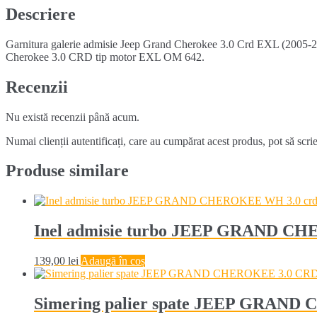
3.0
Descriere
CRD
/
Garnitura galerie admisie Jeep Grand Cherokee 3.0 Crd EXL (2005-20
COMMANDER
Cherokee 3.0 CRD tip motor EXL OM 642.
Recenzii
Nu există recenzii până acum.
Numai clienții autentificați, care au cumpărat acest produs, pot să scri
Produse similare
Inel admisie turbo JEEP GRAND C
139,00
lei
Adaugă în coș
Simering palier spate JEEP GRA