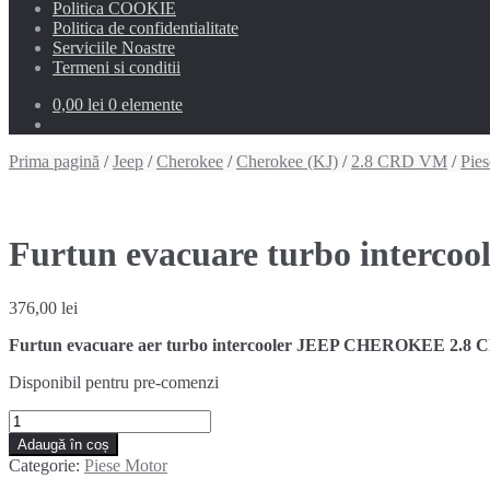
Politica COOKIE
Politica de confidentialitate
Serviciile Noastre
Termeni si conditii
0,00 lei
0 elemente
Prima pagină
/
Jeep
/
Cherokee
/
Cherokee (KJ)
/
2.8 CRD VM
/
Pie
Furtun evacuare turbo interc
376,00
lei
Furtun evacuare aer turbo intercooler JEEP CHEROKEE 2.8 C
Disponibil pentru pre-comenzi
Cantitate
Furtun
Adaugă în coș
evacuare
Categorie:
Piese Motor
turbo