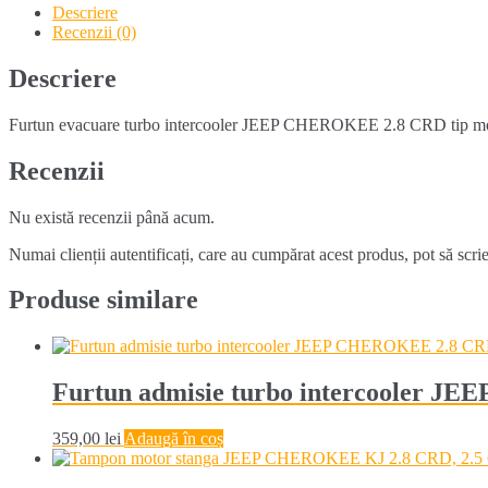
intercooler
Descriere
JEEP
Recenzii (0)
CHEROKEE
2.8
Descriere
CRD
(2005-
Furtun evacuare turbo intercooler JEEP CHEROKEE 2.8 CRD tip moto
2007)
Recenzii
Nu există recenzii până acum.
Numai clienții autentificați, care au cumpărat acest produs, pot să scri
Produse similare
Furtun admisie turbo intercooler J
359,00
lei
Adaugă în coș