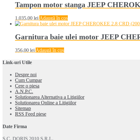
Tampon motor stanga JEEP CHEROKE
1.035,00
lei
Adaugă în coș
Garnitura baie ulei motor JEEP CH
356,00
lei
Adaugă în coș
Link-uri Utile
Despre noi
Cum Cumpar
Cere o piesa
A.N.P.C.
Solutionarea Alternativa a Litigiilor
Solutionarea Online a Litigiilor
Sitemap
RSS Feed piese
Date Firma
S.C. DORIS 2010 S.R.L.