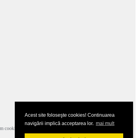
Acest site foloseşte cookies! Continuarea
navigării implică acceptarea lor.
mai mult
zam cookie-urile.
Mai multe detalii
.