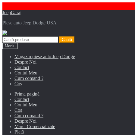
Sari
Sari
JeepGaraj
la
la
Piese auto Jeep Dodge USA
navigare
conținut
Caută
Caută
după:
Meniu
Magazin piese auto Jeep Dodge
Despre Noi
Contact
Contul Meu
Cum comand ?
Coș
Prima pagină
Contact
Contul Meu
Coș
Cum comand ?
Despre Noi
Marci Comercializate
Plată