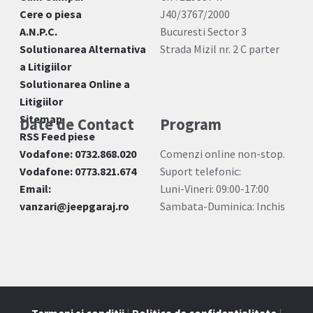
Cere o piesa
J40/3767/2000
A.N.P.C.
Bucuresti Sector 3
Solutionarea Alternativa
Strada Mizil nr. 2 C parter
a Litigiilor
Solutionarea Online a
Litigiilor
Sitemap
Date de Contact
Program
RSS Feed piese
Vodafone: 0732.868.020
Comenzi online non-stop.
Vodafone: 0773.821.674
Suport telefonic:
Email:
Luni-Vineri: 09:00-17:00
vanzari@jeepgaraj.ro
Sambata-Duminica: Inchis
Termeni si conditii
|
Politica de confidentialitate
|