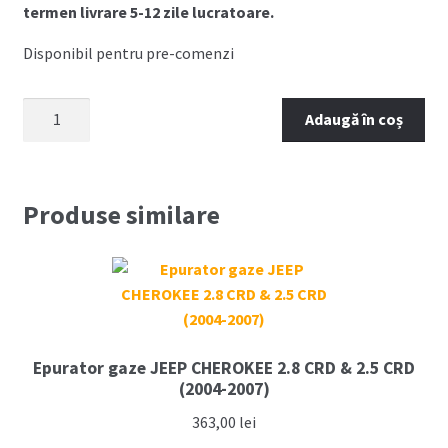
termen livrare 5-12 zile lucratoare.
Disponibil pentru pre-comenzi
Cantitate
Adaugă în coș
Tampon
motor
dreapta
JEEP
Produse similare
CHEROKEE
2.5
CRD
2.8
CRD
(2002-
Epurator gaze JEEP CHEROKEE 2.8 CRD & 2.5 CRD
2007)
(2004-2007)
363,00
lei