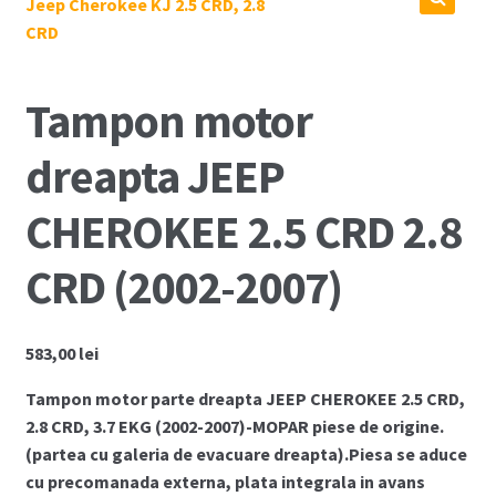
Coș
Cum comand ?
Tampon motor
Despre Noi
dreapta JEEP
Marci Comercializate
CHEROKEE 2.5 CRD 2.8
Plată
CRD (2002-2007)
Politica COOKIE
583,00
lei
Politica de confidentialitate
Tampon motor parte dreapta JEEP CHEROKEE 2.5 CRD,
Serviciile Noastre
2.8 CRD, 3.7 EKG (2002-2007)-MOPAR piese de origine.
(partea cu galeria de evacuare dreapta).Piesa se aduce
Termeni si conditii
cu precomanada externa, plata integrala in avans