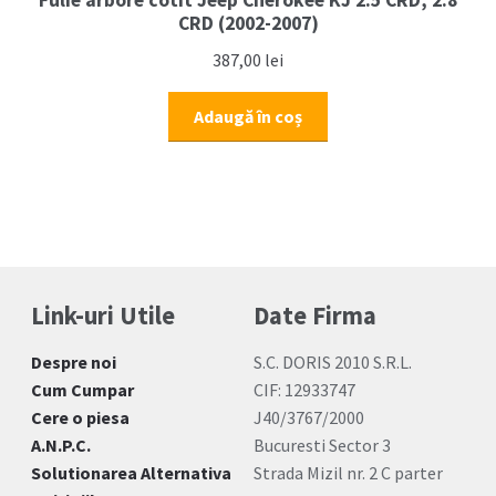
Fulie arbore cotit Jeep Cherokee KJ 2.5 CRD, 2.8
CRD (2002-2007)
387,00
lei
Adaugă în coș
Link-uri Utile
Date Firma
Despre noi
S.C. DORIS 2010 S.R.L.
Cum Cumpar
CIF: 12933747
Cere o piesa
J40/3767/2000
A.N.P.C.
Bucuresti Sector 3
Solutionarea Alternativa
Strada Mizil nr. 2 C parter