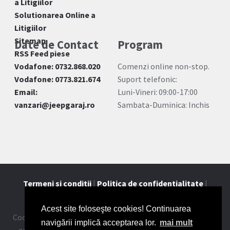
a Litigiilor
Solutionarea Online a
Litigiilor
Sitemap
Date de Contact
Program
RSS Feed piese
Vodafone: 0732.868.020
Comenzi online non-stop.
Vodafone: 0773.821.674
Suport telefonic:
Email:
Luni-Vineri: 09:00-17:00
vanzari@jeepgaraj.ro
Sambata-Duminica: Inchis
Termeni si conditii
|
Politica de confidentialitate
|
Contact
Acest site foloseşte cookies! Continuarea
Cookie-urile ne ajuta sa oferim serviciile noastre. Utilizand
navigării implică acceptarea lor.
mai mult
aceste servicii, acceptati modul in care utilizam cookie-