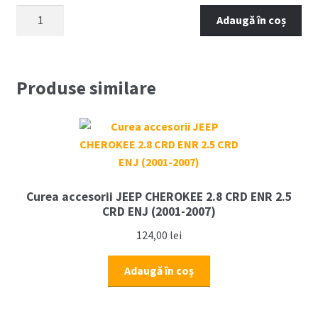
Cantitate
Adaugă în coș
Intinzator
curea
Jeep
Cherokee
Produse similare
2.8
CRD
ENR
2.5
CRD
ENJ
Curea accesorii JEEP CHEROKEE 2.8 CRD ENR 2.5
(2001-
CRD ENJ (2001-2007)
2007)
124,00
lei
Adaugă în coș