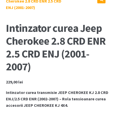
Coș
Cum comand ?
Intinzator curea Jeep
Despre Noi
Cherokee 2.8 CRD ENR
Marci Comercializate
2.5 CRD ENJ (2001-
Plată
2007)
Politica COOKIE
229,00
lei
Politica de confidentialitate
Intinzator curea transmisie JEEP CHEROKEE KJ 2.8 CRD
Serviciile Noastre
ENJ/2.5 CRD ENR (2002-2007) – Rola tensioanare curea
accesorii JEEP CHEROKEE KJ 4X4.
Termeni si conditii