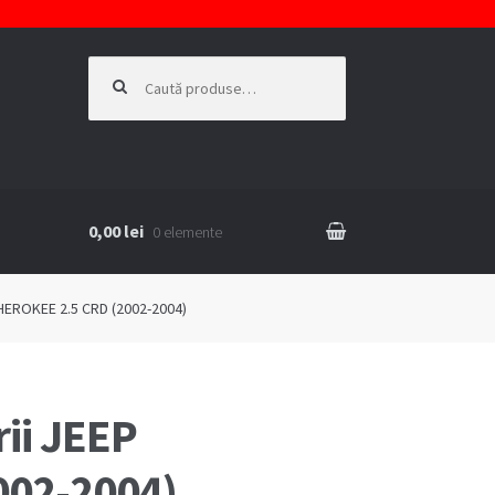
Caută
după:
0,00 lei
0 elemente
KIE
CHEROKEE 2.5 CRD (2002-2004)
rii JEEP
002-2004)