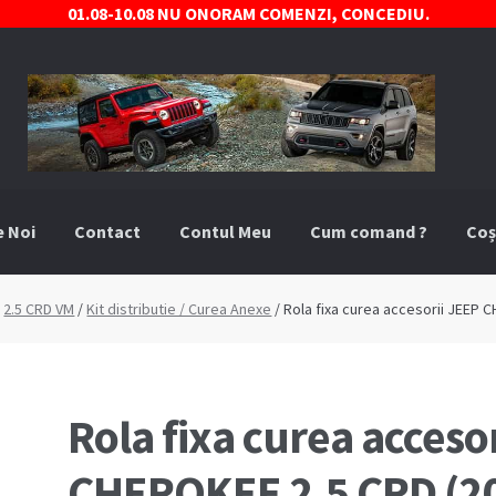
01.08-10.08 NU ONORAM COMENZI, CONCEDIU.
e Noi
Contact
Contul Meu
Cum comand ?
Coș
comand ?
Despre Noi
Marci Comercializate
Plată
Politica COO
/
2.5 CRD VM
/
Kit distributie / Curea Anexe
/ Rola fixa curea accesorii JEEP 
stre
Termeni si conditii
Rola fixa curea acceso
CHEROKEE 2.5 CRD (2