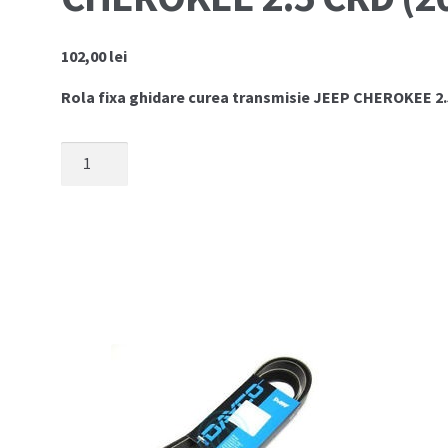
102,00
lei
Rola fixa ghidare curea transmisie JEEP CHEROKEE 2
Cantitate
Rola
fixa
curea
accesorii
JEEP
CHEROKEE
2.5
CRD
(2002-
2004)