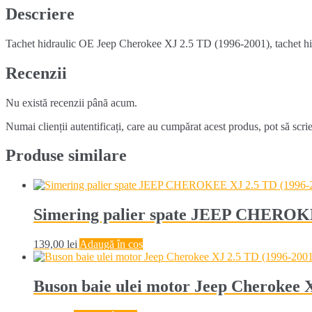
TD
Descriere
(1996-
2001)
Tachet hidraulic OE Jeep Cherokee XJ 2.5 TD (1996-2001), tachet hi
Recenzii
Nu există recenzii până acum.
Numai clienții autentificați, care au cumpărat acest produs, pot să scri
Produse similare
Simering palier spate JEEP CHEROKE
139,00
lei
Adaugă în coș
Buson baie ulei motor Jeep Cherokee 