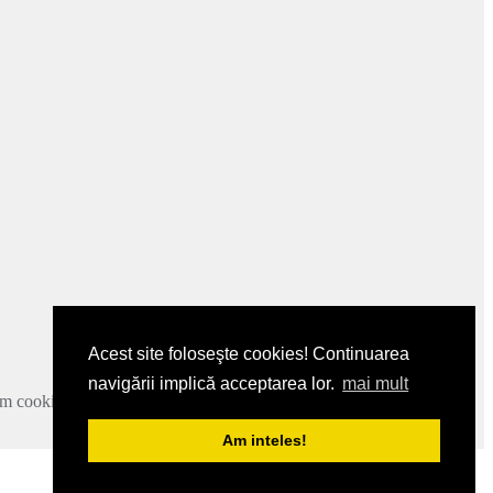
Acest site foloseşte cookies! Continuarea
navigării implică acceptarea lor.
mai mult
zam cookie-urile.
Mai multe detalii
.
Am inteles!