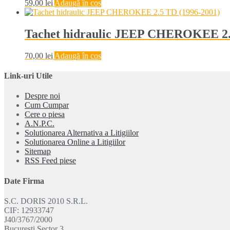
59,00
lei
Adaugă în coș
Tachet hidraulic JEEP CHEROKEE 2.
70,00
lei
Adaugă în coș
Link-uri Utile
Despre noi
Cum Cumpar
Cere o piesa
A.N.P.C.
Solutionarea Alternativa a Litigiilor
Solutionarea Online a Litigiilor
Sitemap
RSS Feed piese
Date Firma
S.C. DORIS 2010 S.R.L.
CIF: 12933747
J40/3767/2000
Bucuresti Sector 3