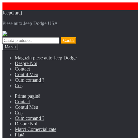
Sari
Sari
JeepGaraj
la
la
Piese auto Jeep Dodge USA
navigare
conținut
Caută
Caută
după:
Meniu
Magazin piese auto Jeep Dodge
Despre Noi
Contact
Contul Meu
Cum comand ?
Coș
Prima pagină
Contact
Contul Meu
Coș
Cum comand ?
Despre Noi
Marci Comercializate
Plată