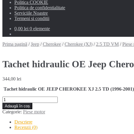
Politica COOKIE
Politica de confidentialitate
Serviciile Noastre
Termeni si conditii
0,00 lei
0 elemente
Prima pagină
/
Jeep
/
Cherokee
/
Cherokee (XJ)
/
2.5 TD VM
/
Piese
Tachet hidraulic OE Jeep Chero
344,00
lei
Tachet hidraulic OE JEEP CHEROKEE XJ 2.5 TD (1996-2001) 
Cantitate
Tachet
Adaugă în coș
hidraulic
Categorie:
Piese motor
OE
Jeep
Descriere
Cherokee
Recenzii (0)
2.5