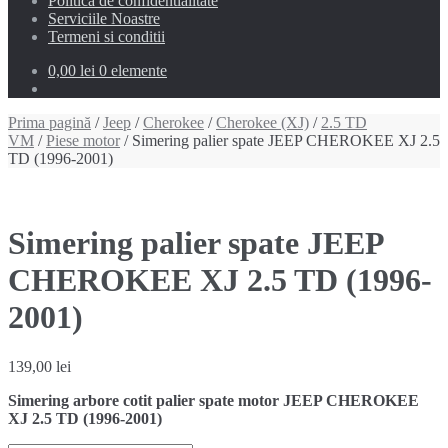
Politica de confidentialitate
Serviciile Noastre
Termeni si conditii
0,00 lei
0 elemente
Prima pagină
/
Jeep
/
Cherokee
/
Cherokee (XJ)
/
2.5 TD
VM
/
Piese motor
/ Simering palier spate JEEP CHEROKEE XJ 2.5
TD (1996-2001)
Simering palier spate JEEP
CHEROKEE XJ 2.5 TD (1996-
2001)
139,00
lei
Simering arbore cotit palier spate motor JEEP CHEROKEE
XJ 2.5 TD (1996-2001)