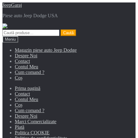
Sari
Sari
JeepGaraj
la
la
Piese auto Jeep Dodge USA
navigare
conținut
Caută
Caută
după:
Meniu
Magazin piese auto Jeep Dodge
Despre Noi
Contact
Contul Meu
Cum comand ?
Coș
Prima pagină
Contact
Contul Meu
Coș
Cum comand ?
Despre Noi
Marci Comercializate
Plată
Politica COOKIE