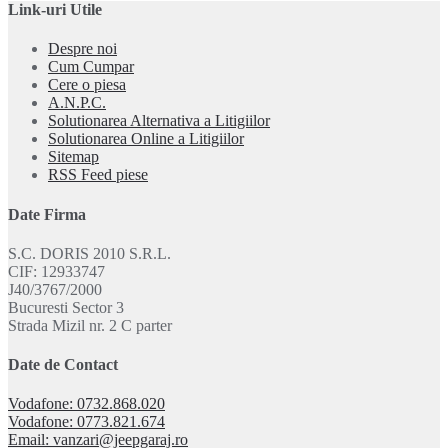
Link-uri Utile
Despre noi
Cum Cumpar
Cere o piesa
A.N.P.C.
Solutionarea Alternativa a Litigiilor
Solutionarea Online a Litigiilor
Sitemap
RSS Feed piese
Date Firma
S.C. DORIS 2010 S.R.L.
CIF: 12933747
J40/3767/2000
Bucuresti Sector 3
Strada Mizil nr. 2 C parter
Date de Contact
Vodafone: 0732.868.020
Vodafone: 0773.821.674
Email: vanzari@jeepgaraj.ro