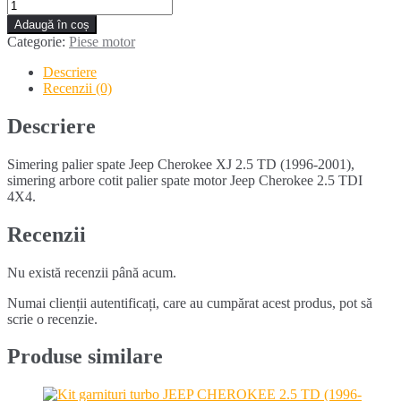
Cantitate
Simering
Adaugă în coș
palier
Categorie:
Piese motor
spate
JEEP
Descriere
CHEROKEE
Recenzii (0)
XJ
2.5
Descriere
TD
(1996-
Simering palier spate Jeep Cherokee XJ 2.5 TD (1996-2001),
2001)
simering arbore cotit palier spate motor Jeep Cherokee 2.5 TDI
4X4.
Recenzii
Nu există recenzii până acum.
Numai clienții autentificați, care au cumpărat acest produs, pot să
scrie o recenzie.
Produse similare