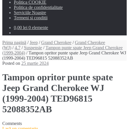
Politica COOKIE
Politica de confidentialitate
Serviciile Noastre
Termeni si conditii
0,00 lei
0 elemente
Prima pagină
/
Jeep
/
Grand Cherokee
/
Grand Cherokee
(WJ)
/
4.7
/
Suspensie
/
Tampon punte spate Jeep Grand Cherokee
(1999-2004)
/ Tampon opritor punte spate Jeep Grand Cherokee WJ
(1999-2004) TED96815 52088352AB
Posted on
25 martie 2024
Tampon opritor punte spate
Jeep Grand Cherokee WJ
(1999-2004) TED96815
52088352AB
Comments
Lasă un comentariu