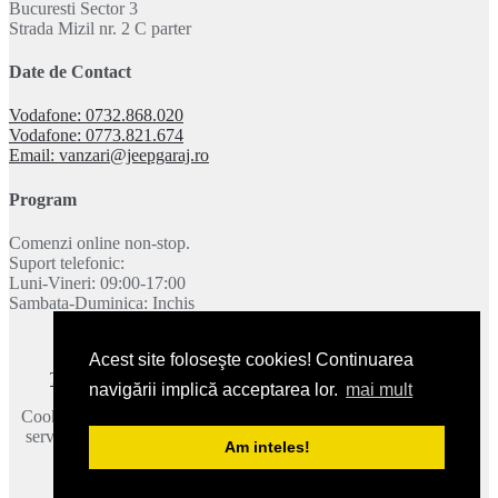
Bucuresti Sector 3
Strada Mizil nr. 2 C parter
Date de Contact
Vodafone: 0732.868.020
Vodafone: 0773.821.674
Email: vanzari@jeepgaraj.ro
Program
Comenzi online non-stop.
Suport telefonic:
Luni-Vineri: 09:00-17:00
Sambata-Duminica: Inchis
Acest site foloseşte cookies! Continuarea
Termeni si conditii
|
Politica de confidentialitate
|
Contact
navigării implică acceptarea lor.
mai mult
Cookie-urile ne ajuta sa oferim serviciile noastre. Utilizand aceste
servicii, acceptati modul in care utilizam cookie-urile.
Mai multe
Am inteles!
detalii
.
2026 © JeepGaraj.ro - Toate drepturile rezervate.