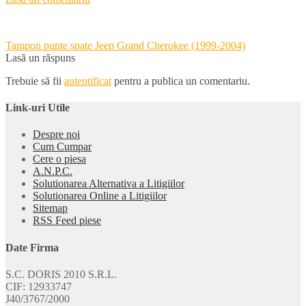
Navigare
Tampon punte spate Jeep Grand Cherokee (1999-2004)
în
Lasă un răspuns
articole
Trebuie să fii
autentificat
pentru a publica un comentariu.
Link-uri Utile
Despre noi
Cum Cumpar
Cere o piesa
A.N.P.C.
Solutionarea Alternativa a Litigiilor
Solutionarea Online a Litigiilor
Sitemap
RSS Feed piese
Date Firma
S.C. DORIS 2010 S.R.L.
CIF: 12933747
J40/3767/2000