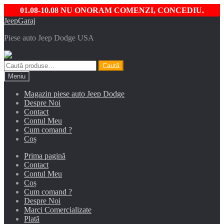
01.08-10.08 NU ONORAM COMENZI, CONCEDIU.
Sari
Sari
JeepGaraj
la
la
Piese auto Jeep Dodge USA
navigare
conținut
Caută
Caută
după:
Meniu
Magazin piese auto Jeep Dodge
Despre Noi
Contact
Contul Meu
Cum comand ?
Coș
Prima pagină
Contact
Contul Meu
Coș
Cum comand ?
Despre Noi
Marci Comercializate
Plată