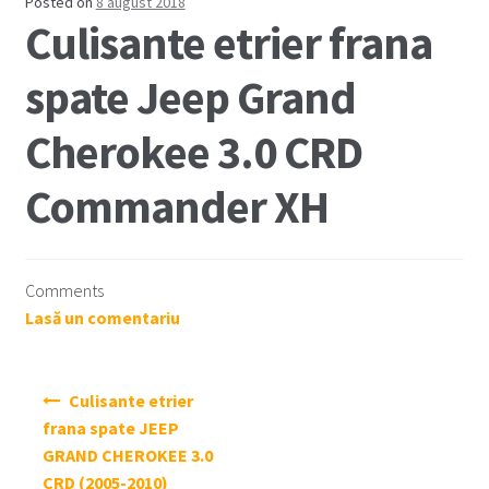
Posted on
8 august 2018
Coș
Culisante etrier frana
Cum comand ?
spate Jeep Grand
Despre Noi
Cherokee 3.0 CRD
Marci Comercializate
Commander XH
Plată
Comments
Politica COOKIE
Lasă un comentariu
Politica de confidentialitate
Navigare
Culisante etrier
Serviciile Noastre
în
frana spate JEEP
articole
GRAND CHEROKEE 3.0
Termeni si conditii
CRD (2005-2010)