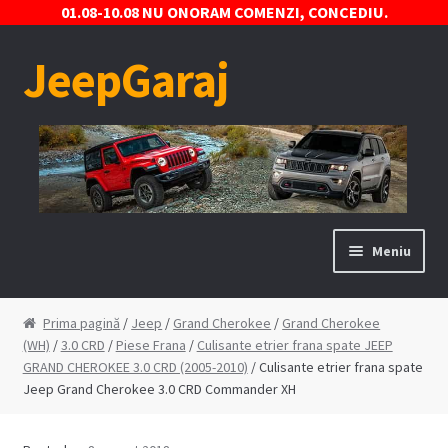
01.08-10.08 NU ONORAM COMENZI, CONCEDIU.
JeepGaraj
Sari
Sari
la
la
navigare
conținut
Meniu
Prima pagină
Prima pagină
/
Jeep
/
Grand Cherokee
/
Grand Cherokee
(WH)
/
3.0 CRD
/
Piese Frana
/
Culisante etrier frana spate JEEP
Contact
GRAND CHEROKEE 3.0 CRD (2005-2010)
/ Culisante etrier frana spate
Jeep Grand Cherokee 3.0 CRD Commander XH
Contul Meu