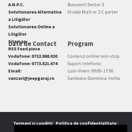
A.N.P.C.
Bucuresti Sector 3
Solutionarea Alternativa
Strada Mizil nr. 2 C parter
a Litigiilor
Solutionarea Online a
Litigiilor
Sitemap
Date de Contact
Program
RSS Feed piese
Vodafone: 0732.868.020
Comenzi online non-stop.
Vodafone: 0773.821.674
Suport telefonic:
Email:
Luni-Vineri: 09:00-17:00
vanzari@jeepgaraj.ro
Sambata-Duminica: Inchis
Termeni si conditii
|
Politica de confidentialitate
|
Contact