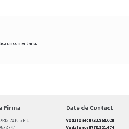
lica un comentariu.
e Firma
Date de Contact
ORIS 2010 S.R.L.
Vodafone: 0732.868.020
12933747
Vodafone: 0773.821.674