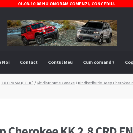
01.08-10.08 NU ONORAM COMENZI, CONCEDIU.
e Noi
Contact
Contul Meu
Cum comand ?
Coș
comand ?
Despre Noi
Marci Comercializate
Plată
Politica COO
/
2.8 CRD VM (DOHC)
/
Kit distributie / anexe
/
Kit distributie Jeep Cherokee 
stre
Termeni si conditii
eep Cherokee KK 2.8 CRD E