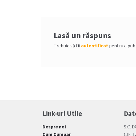
articole
Lasă un răspuns
Trebuie să fii
autentificat
pentru a pub
Link-uri Utile
Dat
Despre noi
S.C. D
Cum Cumpar
CIF: 