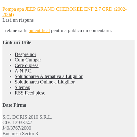
Navigare
Pompa apa JEEP GRAND CHEROKEE ENF 2.7 CRD (2002-
în
2004)
articole
Lasă un răspuns
Trebuie să fii
autentificat
pentru a publica un comentariu.
Link-uri Utile
Despre noi
Cum Cumpar
Cere o piesa
A.N.P.C.
Solutionarea Alternativa a Litigiilor
Solutionarea Online a Litigiilor
Sitemap
RSS Feed piese
Date Firma
S.C. DORIS 2010 S.R.L.
CIF: 12933747
J40/3767/2000
Bucuresti Sector 3