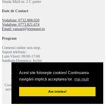
Strada Mizil nr. 2 C parter
Date de Contact
Vodafone: 0732.868.020
Vodafone: 0773.821.674
Email: vanzari@jeepgaraj.ro
Program
Comenzi online non-stop.
Suport telefonic:
Luni-Vineri: 09:00-17:00
Sambata-Duminica: Inchis
Acest site foloseşte cookies! Continuarea
Termeni si conditii
|
Politica de confidentialitate
|
Contact
navigării implică acceptarea lor.
mai mult
Cookie-urile ne ajuta sa oferim serviciile noastre. Utilizand aceste
servicii, acceptati modul in care utilizam cookie-urile.
Mai multe
Am inteles!
detalii
.
2026 © JeepGaraj.ro - Toate drepturile rezervate.