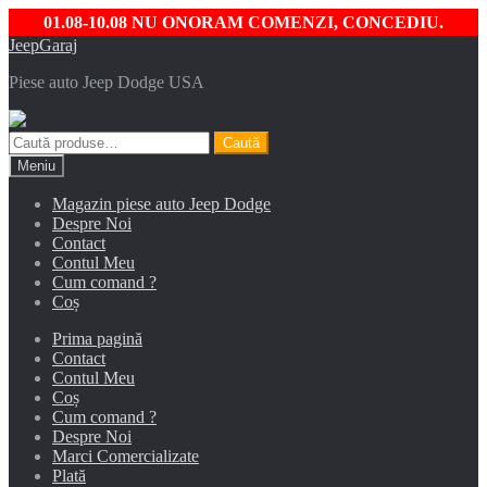
01.08-10.08 NU ONORAM COMENZI, CONCEDIU.
Sari
Sari
JeepGaraj
la
la
Piese auto Jeep Dodge USA
navigare
conținut
Caută
Caută
după:
Meniu
Magazin piese auto Jeep Dodge
Despre Noi
Contact
Contul Meu
Cum comand ?
Coș
Prima pagină
Contact
Contul Meu
Coș
Cum comand ?
Despre Noi
Marci Comercializate
Plată