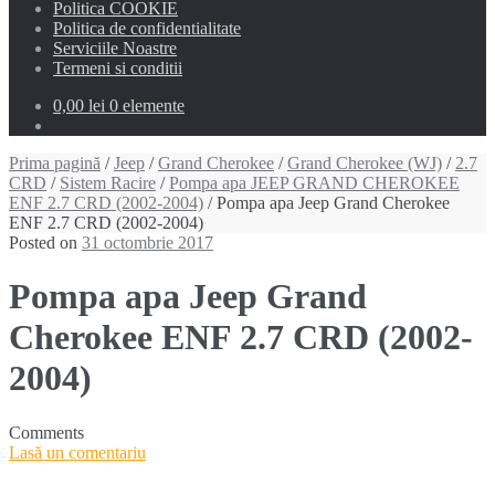
Politica COOKIE
Politica de confidentialitate
Serviciile Noastre
Termeni si conditii
0,00 lei
0 elemente
Prima pagină
/
Jeep
/
Grand Cherokee
/
Grand Cherokee (WJ)
/
2.7
CRD
/
Sistem Racire
/
Pompa apa JEEP GRAND CHEROKEE
ENF 2.7 CRD (2002-2004)
/ Pompa apa Jeep Grand Cherokee
ENF 2.7 CRD (2002-2004)
Posted on
31 octombrie 2017
Pompa apa Jeep Grand
Cherokee ENF 2.7 CRD (2002-
2004)
Comments
Lasă un comentariu