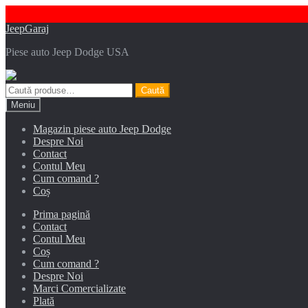
Sari
Sari
JeepGaraj
la
la
Piese auto Jeep Dodge USA
navigare
conținut
Caută
Caută
după:
Meniu
Magazin piese auto Jeep Dodge
Despre Noi
Contact
Contul Meu
Cum comand ?
Coș
Prima pagină
Contact
Contul Meu
Coș
Cum comand ?
Despre Noi
Marci Comercializate
Plată