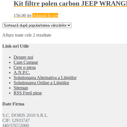
Kit filtre polen carbon JEEP WRANGL
156,00
lei
Adaugă în coș
Sortat
Afișez toate cele 2 rezultate
după
popularitate
Link-uri Utile
Despre noi
Cum Cumpar
Cere o piesa
A.N.P.C.
Solutionarea Alternativa a Litigiilor
Solutionarea Online a Litigiilor
Sitemap
RSS Feed piese
Date Firma
S.C. DORIS 2010 S.R.L.
CIF: 12933747
J40/3767/2000