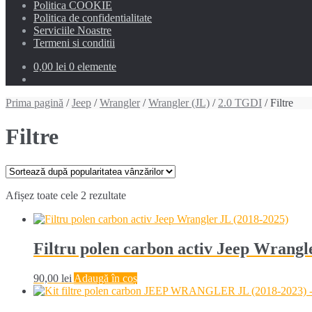
Politica COOKIE
Politica de confidentialitate
Serviciile Noastre
Termeni si conditii
0,00 lei
0 elemente
Prima pagină
/
Jeep
/
Wrangler
/
Wrangler (JL)
/
2.0 TGDI
/ Filtre
Filtre
Sortat
Afișez toate cele 2 rezultate
după
popularitate
Filtru polen carbon activ Jeep Wrangl
90,00
lei
Adaugă în coș