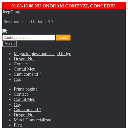
01.08-10.08 NU ONORAM COMENZI, CONCEDIU.
Sari
Sari
JeepGaraj
la
la
Piese auto Jeep Dodge USA
navigare
conținut
Caută
Caută
după:
Meniu
Magazin piese auto Jeep Dodge
Despre Noi
Contact
Contul Meu
Cum comand ?
Coș
Prima pagină
Contact
Contul Meu
Coș
Cum comand ?
Despre Noi
Marci Comercializate
Plată