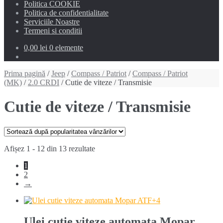
Politica COOKIE
Politica de confidentialitate
Serviciile Noastre
Termeni si conditii
0,00 lei
0 elemente
Prima pagină
/
Jeep
/
Compass / Patriot
/
Compass / Patriot
(MK)
/
2.0 CRDI
/ Cutie de viteze / Transmisie
Cutie de viteze / Transmisie
Sortat
Afișez 1 - 12 din 13 rezultate
după
1
popularitate
2
→
Ulei cutie viteze automata Mopar