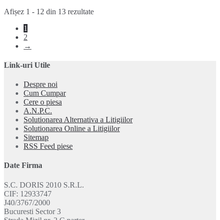
Sortat
Afișez 1 - 12 din 13 rezultate
după
1
popularitate
2
→
Link-uri Utile
Despre noi
Cum Cumpar
Cere o piesa
A.N.P.C.
Solutionarea Alternativa a Litigiilor
Solutionarea Online a Litigiilor
Sitemap
RSS Feed piese
Date Firma
S.C. DORIS 2010 S.R.L.
CIF: 12933747
J40/3767/2000
Bucuresti Sector 3