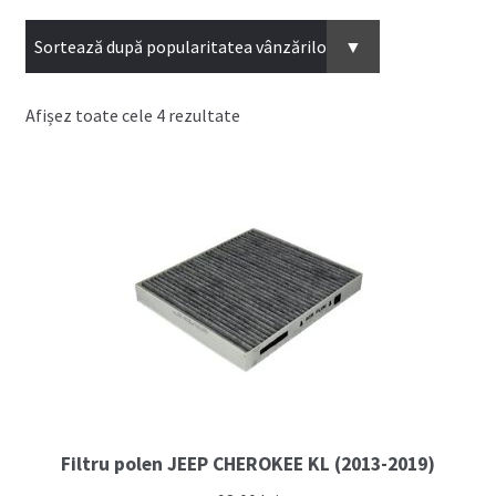
Coș
Cum comand ?
Sortat
Afișez toate cele 4 rezultate
Despre Noi
după
popularitate
Marci Comercializate
Plată
Politica COOKIE
Politica de confidentialitate
Serviciile Noastre
Filtru polen JEEP CHEROKEE KL (2013-2019)
Termeni si conditii