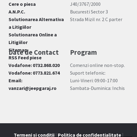
Cere o piesa
J40/3767/2000
A.N.P.C.
Bucuresti Sector 3
Solutionarea Alternativa
Strada Mizil nr. 2 C parter
a Litigiilor
Solutionarea Online a
Litigiilor
Sitemap
Date de Contact
Program
RSS Feed piese
Vodafone: 0732.868.020
Comenzi online non-stop.
Vodafone: 0773.821.674
Suport telefonic:
Email:
Luni-Vineri: 09:00-17:00
vanzari@jeepgaraj.ro
Sambata-Duminica: Inchis
Termeni si conditii
|
Politica de confidentialitate
|