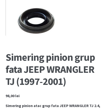
🔍
Coș
Cum comand ?
Despre Noi
Marci Comercializate
Simering pinion grup
Plată
fata JEEP WRANGLER
Politica COOKIE
TJ (1997-2001)
Politica de confidentialitate
Serviciile Noastre
98,00
lei
Termeni si conditii
Simering pinion atac grup fata JEEP WRANGLER TJ 2.4,