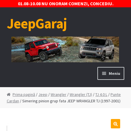
01.08-10.08 NU ONORAM COMENZI, CONCEDIU.
JeepGaraj
Sari
Sari
la
la
navigare
conținut
Meniu
Prima pagină
Prima pagină
/
Jeep
/
Wrangler
/
Wrangler (TJ)
/
TJ 4.0 L
/
Punte
Cardan
/ Simering pinion grup fata JEEP WRANGLER TJ (1997-2001)
Contact
Contul Meu