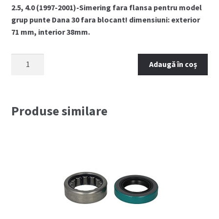
2.5, 4.0 (1997-2001)-Simering fara flansa pentru model
grup punte Dana 30 fara blocant! dimensiuni: exterior
71 mm, interior 38mm.
Cantitate
Adaugă în coș
Simering
pinion
grup
fata
Produse similare
JEEP
WRANGLER
TJ
(1997-
2001)