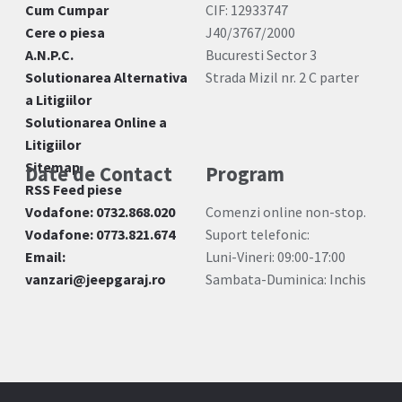
Cum Cumpar
CIF: 12933747
Cere o piesa
J40/3767/2000
A.N.P.C.
Bucuresti Sector 3
Solutionarea Alternativa
Strada Mizil nr. 2 C parter
a Litigiilor
Solutionarea Online a
Litigiilor
Sitemap
Date de Contact
Program
RSS Feed piese
Vodafone: 0732.868.020
Comenzi online non-stop.
Vodafone: 0773.821.674
Suport telefonic:
Email:
Luni-Vineri: 09:00-17:00
vanzari@jeepgaraj.ro
Sambata-Duminica: Inchis