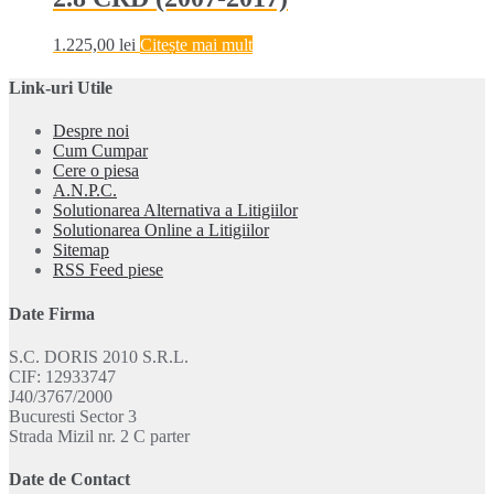
1.225,00
lei
Citește mai mult
Link-uri Utile
Despre noi
Cum Cumpar
Cere o piesa
A.N.P.C.
Solutionarea Alternativa a Litigiilor
Solutionarea Online a Litigiilor
Sitemap
RSS Feed piese
Date Firma
S.C. DORIS 2010 S.R.L.
CIF: 12933747
J40/3767/2000
Bucuresti Sector 3
Strada Mizil nr. 2 C parter
Date de Contact