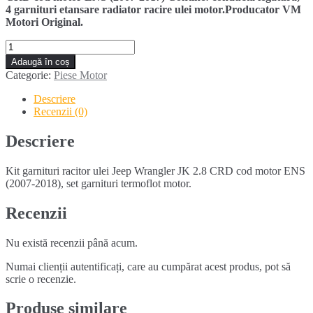
4 garnituri etansare radiator racire ulei motor.Producator VM
Motori Original.
Cantitate
Kit
Adaugă în coș
garnituri
Categorie:
Piese Motor
racitor
ulei
Descriere
JEEP
Recenzii (0)
WRANGLER
2.8
Descriere
CRD
(2007-
Kit garnituri racitor ulei Jeep Wrangler JK 2.8 CRD cod motor ENS
2017)
(2007-2018), set garnituri termoflot motor.
Recenzii
Nu există recenzii până acum.
Numai clienții autentificați, care au cumpărat acest produs, pot să
scrie o recenzie.
Produse similare