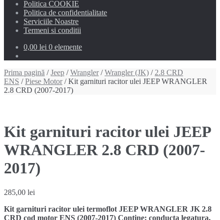
Politica COOKIE
Politica de confidentialitate
Serviciile Noastre
Termeni si conditii
0,00 lei
0 elemente
Prima pagină
/
Jeep
/
Wrangler
/
Wrangler (JK)
/
2.8 CRD
ENS
/
Piese Motor
/ Kit garnituri racitor ulei JEEP WRANGLER
2.8 CRD (2007-2017)
Kit garnituri racitor ulei JEEP
WRANGLER 2.8 CRD (2007-
2017)
285,00
lei
Kit garnituri racitor ulei termoflot JEEP WRANGLER JK 2.8
CRD cod motor ENS (2007-2017) Contine: conducta legatura,