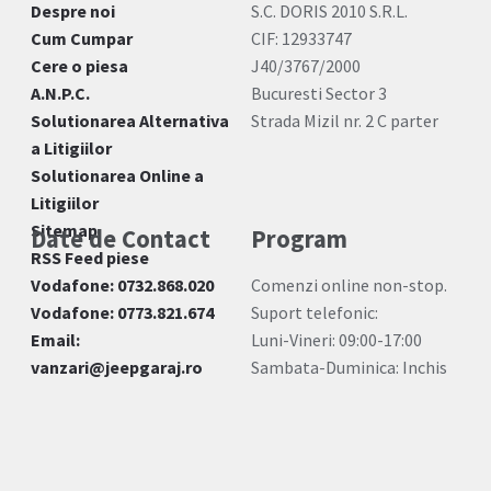
Despre noi
S.C. DORIS 2010 S.R.L.
Cum Cumpar
CIF: 12933747
Cere o piesa
J40/3767/2000
A.N.P.C.
Bucuresti Sector 3
Solutionarea Alternativa
Strada Mizil nr. 2 C parter
a Litigiilor
Solutionarea Online a
Litigiilor
Sitemap
Date de Contact
Program
RSS Feed piese
Vodafone: 0732.868.020
Comenzi online non-stop.
Vodafone: 0773.821.674
Suport telefonic:
Email:
Luni-Vineri: 09:00-17:00
vanzari@jeepgaraj.ro
Sambata-Duminica: Inchis