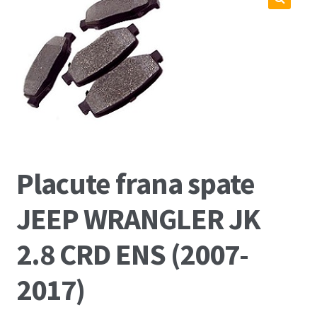
Coș
🔍
Cum comand ?
Despre Noi
Marci Comercializate
Plată
Placute frana spate
Politica COOKIE
JEEP WRANGLER JK
Politica de confidentialitate
2.8 CRD ENS (2007-
Serviciile Noastre
2017)
Termeni si conditii