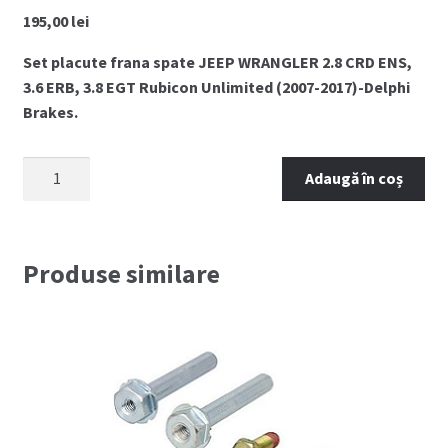
195,00
lei
Set placute frana spate JEEP WRANGLER 2.8 CRD ENS,
3.6 ERB, 3.8 EGT Rubicon Unlimited (2007-2017)-Delphi
Brakes.
Cantitate
Adaugă în coș
Placute
frana
spate
JEEP
Produse similare
WRANGLER
JK
2.8
CRD
ENS
(2007-
2017)