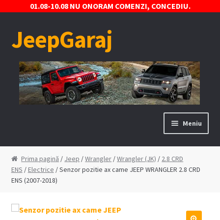
01.08-10.08 NU ONORAM COMENZI, CONCEDIU.
JeepGaraj
Sari
Sari
la
la
navigare
conținut
Meniu
Prima pagină
Prima pagină
/
Jeep
/
Wrangler
/
Wrangler (JK)
/
2.8 CRD
ENS
/
Electrice
/ Senzor pozitie ax came JEEP WRANGLER 2.8 CRD
Contact
ENS (2007-2018)
Contul Meu