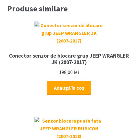
came
Produse similare
JEEP
WRANGLER
2.8
CRD
ENS
(2007-
Conector senzor de blocare grup JEEP WRANGLER
2018)
JK (2007-2017)
198,00
lei
Adaugă în coș