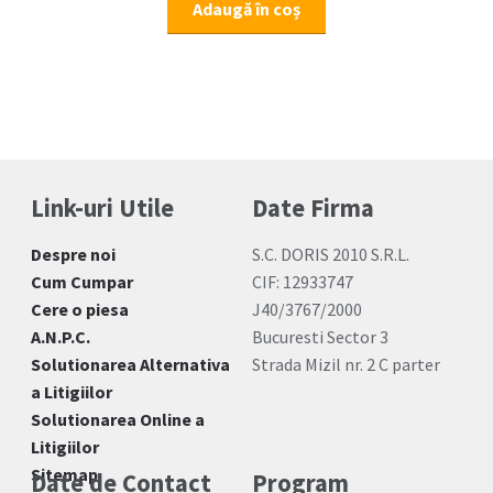
Adaugă în coș
Link-uri Utile
Date Firma
Despre noi
S.C. DORIS 2010 S.R.L.
Cum Cumpar
CIF: 12933747
Cere o piesa
J40/3767/2000
A.N.P.C.
Bucuresti Sector 3
Solutionarea Alternativa
Strada Mizil nr. 2 C parter
a Litigiilor
Solutionarea Online a
Litigiilor
Sitemap
Date de Contact
Program