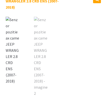
Coș
🔍
Cum comand ?
Despre Noi
Marci Comercializate
Plată
Politica COOKIE
Politica de confidentialitate
Serviciile Noastre
Termeni si conditii