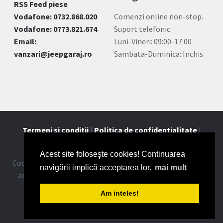
RSS Feed piese
Vodafone: 0732.868.020
Comenzi online non-stop.
Vodafone: 0773.821.674
Suport telefonic:
Email:
Luni-Vineri: 09:00-17:00
vanzari@jeepgaraj.ro
Sambata-Duminica: Inchis
Termeni si conditii
|
Politica de confidentialitate
|
Contact
Acest site foloseşte cookies! Continuarea
Cookie-urile ne ajuta sa oferim serviciile noastre. Utilizand
navigării implică acceptarea lor.
mai mult
aceste servicii, acceptati modul in care utilizam cookie-
urile.
Mai multe detalii
.
Am inteles!
2026 © JeepGaraj.ro - Toate drepturile rezervate.