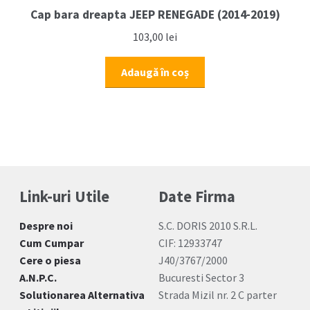
Cap bara dreapta JEEP RENEGADE (2014-2019)
103,00
lei
Adaugă în coș
Link-uri Utile
Date Firma
Despre noi
S.C. DORIS 2010 S.R.L.
Cum Cumpar
CIF: 12933747
Cere o piesa
J40/3767/2000
A.N.P.C.
Bucuresti Sector 3
Solutionarea Alternativa
Strada Mizil nr. 2 C parter