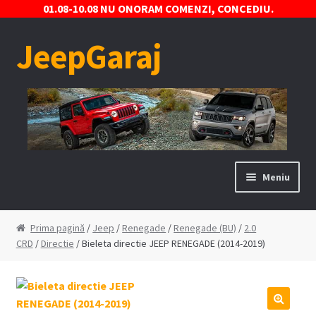
01.08-10.08 NU ONORAM COMENZI, CONCEDIU.
JeepGaraj
Sari
Sari
la
la
navigare
conținut
Meniu
Prima pagină
Prima pagină
/
Jeep
/
Renegade
/
Renegade (BU)
/
2.0
CRD
/
Directie
/ Bieleta directie JEEP RENEGADE (2014-2019)
Contact
Contul Meu