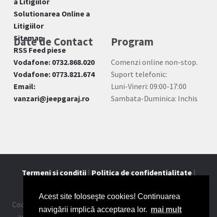
a Litigiilor
Solutionarea Online a
Litigiilor
Sitemap
Date de Contact
Program
RSS Feed piese
Vodafone: 0732.868.020
Comenzi online non-stop.
Vodafone: 0773.821.674
Suport telefonic:
Email:
Luni-Vineri: 09:00-17:00
vanzari@jeepgaraj.ro
Sambata-Duminica: Inchis
Termeni si conditii
|
Politica de confidentialitate
|
Contact
Acest site foloseşte cookies! Continuarea
Cookie-urile ne ajuta sa oferim serviciile noastre. Utilizand
navigării implică acceptarea lor.
mai mult
aceste servicii, acceptati modul in care utilizam cookie-