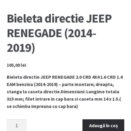
🔍
Coș
Bieleta directie JEEP
Cum comand ?
RENEGADE (2014-
Despre Noi
2019)
Marci Comercializate
Plată
105,00
lei
Bieleta directie JEEP RENEGADE 2.0 CRD 4X4 1.6 CRD 1.4
Politica COOKIE
EAM benzina (2014-2019) – parte montare; dreapta,
stanga la caseta directie.
Dimensiuni: Lungime totala
Politica de confidentialitate
315 mm; filet intrare in cap bara si caseta mm 14 x 1.5.(
se schimba impreuna cu cap bara)
Serviciile Noastre
Cantitate
Adaugă în coș
Termeni si conditii
Bieleta