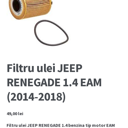
Coș
Cum comand ?
Despre Noi
Marci Comercializate
Filtru ulei JEEP
Plată
RENEGADE 1.4 EAM
Politica COOKIE
(2014-2018)
Politica de confidentialitate
Serviciile Noastre
49,00
lei
Termeni si conditii
Filtru ulei JEEP RENEGADE 1.4 benzina tip motor EAM