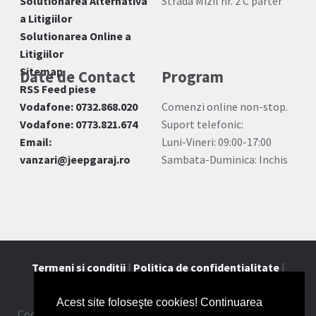
Solutionarea Alternativa
Strada Mizil nr. 2 C parter
a Litigiilor
Solutionarea Online a
Litigiilor
Sitemap
Date de Contact
Program
RSS Feed piese
Vodafone: 0732.868.020
Comenzi online non-stop.
Vodafone: 0773.821.674
Suport telefonic:
Email:
Luni-Vineri: 09:00-17:00
vanzari@jeepgaraj.ro
Sambata-Duminica: Inchis
Termeni si conditii
|
Politica de confidentialitate
|
Contact
Acest site foloseşte cookies! Continuarea
Cookie-urile ne ajuta sa oferim serviciile noastre. Utilizand