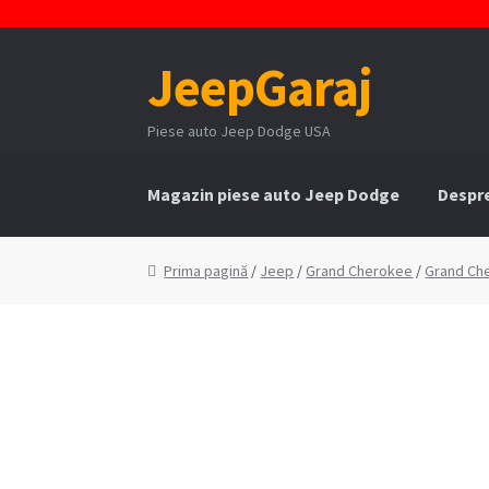
JeepGaraj
Sari
Sari
la
la
navigare
conținut
Piese auto Jeep Dodge USA
Magazin piese auto Jeep Dodge
Despr
Prima pagină
Contact
Contul Meu
Coș
Cum 
Prima pagină
/
Jeep
/
Grand Cherokee
/
Grand Ch
Politica de confidentialitate
Serviciile Noa