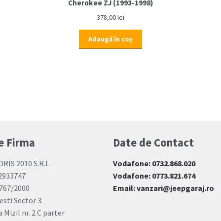
Cherokee ZJ (1993-1998)
378,00
lei
Adaugă în coș
e Firma
Date de Contact
ORIS 2010 S.R.L.
Vodafone: 0732.868.020
12933747
Vodafone: 0773.821.674
767/2000
Email: vanzari@jeepgaraj.ro
esti Sector 3
 Mizil nr. 2 C parter