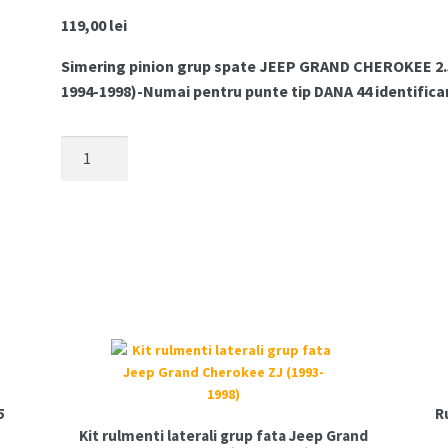
119,00
lei
Simering pinion grup spate JEEP GRAND CHEROKEE 2.5 T
1994-1998)-Numai pentru punte tip DANA 44 identificar
Cantitate
Simering
grup
spate
JEEP
GRAND
CHEROKEE
ZJ
2.5
TD
4.0
5
R
5.2
Kit rulmenti laterali grup fata Jeep Grand