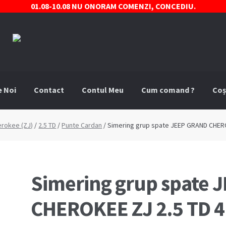
01.08-10.08 NU ONORAM COMENZI, CONCEDIU.
e Noi
Contact
Contul Meu
Cum comand ?
Coș
comand ?
Despre Noi
Marci Comercializate
Plată
Politica COO
erokee (ZJ)
/
2.5 TD
/
Punte Cardan
/ Simering grup spate JEEP GRAND CHEROK
stre
Termeni si conditii
Simering grup spate 
CHEROKEE ZJ 2.5 TD 4.