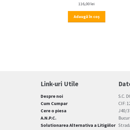
116,00
lei
Adaugă în coș
Link-uri Utile
Dat
Despre noi
S.C. D
Cum Cumpar
CIF: 
Cere o piesa
J40/3
A.N.P.C.
Bucur
Solutionarea Alternativa a Litigiilor
Strada