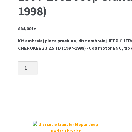
1998)
884,00
lei
Kit ambreiaj placa presiune, disc ambreiaj JEEP CHE
CHEROKEE ZJ 2.5 TD (1997-1998) -Cod motor ENC, tip c
Cantitate
Kit
ambreiaj
Jeep
Cherokee
XJ
2.5
TD
1997-
2001