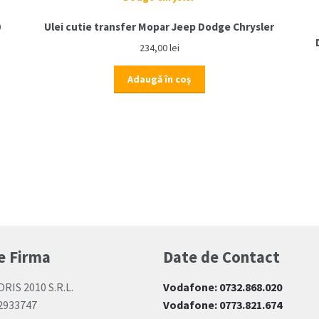
Jeep
0
Ulei cutie transfer Mopar Jeep Dodge Chrysler
Grand
234,00
lei
Cherokee
(1997-
Adaugă în coș
1998)
e Firma
Date de Contact
ORIS 2010 S.R.L.
Vodafone: 0732.868.020
12933747
Vodafone: 0773.821.674