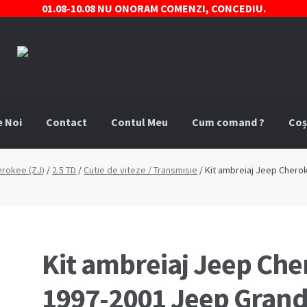
01.08-10.08 NU ONORAM COMENZI, CONCEDIU.
e Noi
Contact
Contul Meu
Cum comand ?
Coș
comand ?
Despre Noi
Marci Comercializate
Plată
Politica COO
erokee (ZJ)
/
2.5 TD
/
Cutie de viteze / Transmisie
/ Kit ambreiaj Jeep Chero
stre
Termeni si conditii
Kit ambreiaj Jeep Che
1997-2001 Jeep Grand