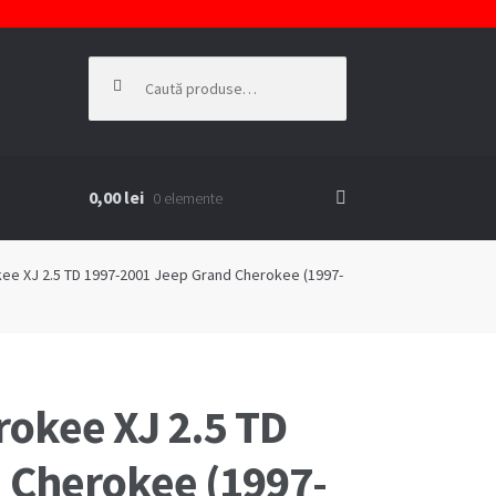
Caută
după:
0,00 lei
0 elemente
KIE
kee XJ 2.5 TD 1997-2001 Jeep Grand Cherokee (1997-
rokee XJ 2.5 TD
 Cherokee (1997-