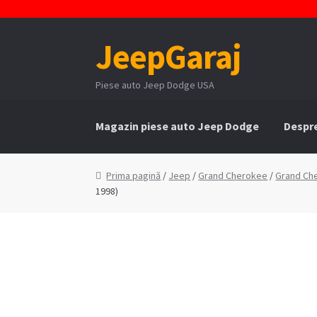
JeepGaraj
Sari
Sari
la
la
navigare
conținut
Piese auto Jeep Dodge USA
Magazin piese auto Jeep Dodge
Despr
Prima pagină
Contact
Contul Meu
Coș
Cum 
Prima pagină
/
Jeep
/
Grand Cherokee
/
Grand Ch
1998)
Politica de confidentialitate
Serviciile Noa