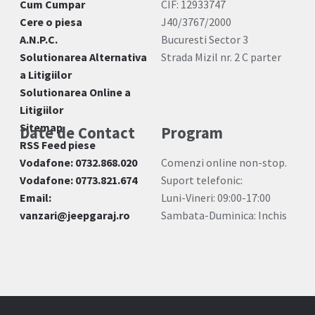
Cum Cumpar
CIF: 12933747
Cere o piesa
J40/3767/2000
A.N.P.C.
Bucuresti Sector 3
Solutionarea Alternativa
Strada Mizil nr. 2 C parter
a Litigiilor
Solutionarea Online a
Litigiilor
Sitemap
Date de Contact
Program
RSS Feed piese
Vodafone: 0732.868.020
Comenzi online non-stop.
Vodafone: 0773.821.674
Suport telefonic:
Email:
Luni-Vineri: 09:00-17:00
vanzari@jeepgaraj.ro
Sambata-Duminica: Inchis