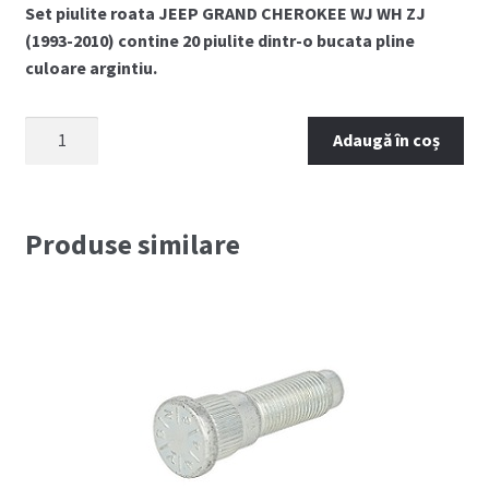
Set piulite roata JEEP GRAND CHEROKEE WJ WH ZJ
(1993-2010) contine 20 piulite dintr-o bucata pline
culoare argintiu.
Cantitate
Adaugă în coș
Set
piulite
roata
JEEP
Produse similare
GRAND
CHEROKEE
WJ
WH
ZJ
(1993-
2010)