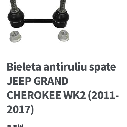
🔍
Cum comand ?
Despre Noi
Marci Comercializate
Plată
Bieleta antiruliu spate
Politica COOKIE
JEEP GRAND
Politica de confidentialitate
CHEROKEE WK2 (2011-
Serviciile Noastre
2017)
Termeni si conditii
88,00
lei