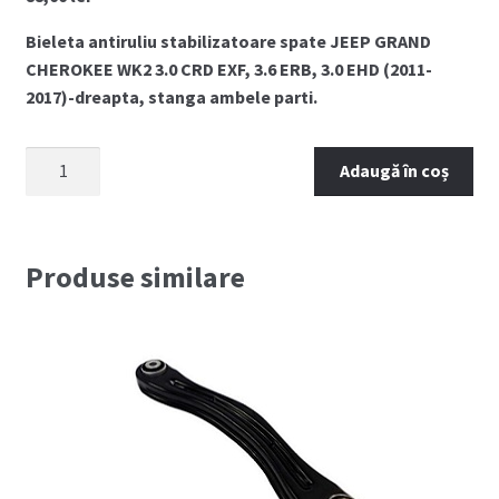
Bieleta antiruliu stabilizatoare spate JEEP GRAND
CHEROKEE WK2 3.0 CRD EXF, 3.6 ERB, 3.0 EHD (2011-
2017)-dreapta, stanga ambele parti.
Cantitate
Adaugă în coș
Bieleta
antiruliu
spate
JEEP
Produse similare
GRAND
CHEROKEE
WK2
(2011-
2017)