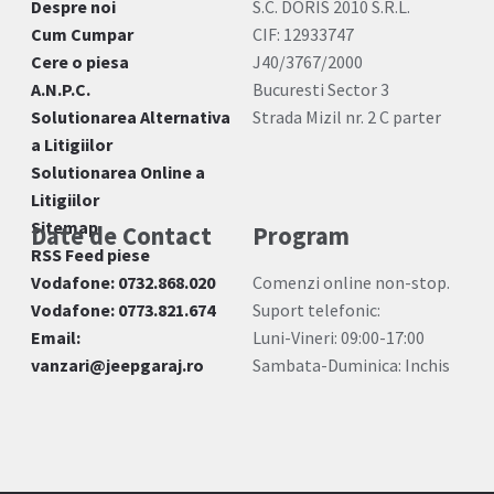
Despre noi
S.C. DORIS 2010 S.R.L.
Cum Cumpar
CIF: 12933747
Cere o piesa
J40/3767/2000
A.N.P.C.
Bucuresti Sector 3
Solutionarea Alternativa
Strada Mizil nr. 2 C parter
a Litigiilor
Solutionarea Online a
Litigiilor
Sitemap
Date de Contact
Program
RSS Feed piese
Vodafone: 0732.868.020
Comenzi online non-stop.
Vodafone: 0773.821.674
Suport telefonic:
Email:
Luni-Vineri: 09:00-17:00
vanzari@jeepgaraj.ro
Sambata-Duminica: Inchis