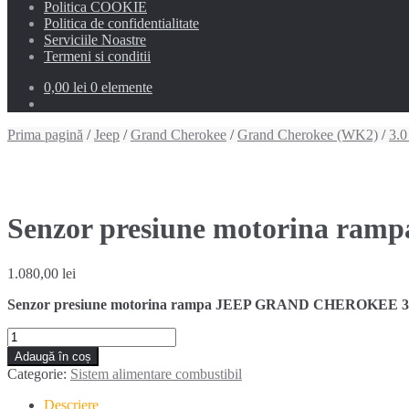
Politica COOKIE
Politica de confidentialitate
Serviciile Noastre
Termeni si conditii
0,00 lei
0 elemente
Prima pagină
/
Jeep
/
Grand Cherokee
/
Grand Cherokee (WK2)
/
3.
Senzor presiune motorina ramp
1.080,00
lei
Senzor presiune motorina rampa JEEP GRAND CHEROKEE 3
Cantitate
Senzor
Adaugă în coș
presiune
Categorie:
Sistem alimentare combustibil
motorina
rampa
Descriere