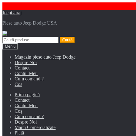
Sari
Sari
JeepGaraj
la
la
Piese auto Jeep Dodge USA
navigare
conținut
Caută
Caută
după:
Meniu
Magazin piese auto Jeep Dodge
Despre Noi
Contact
Contul Meu
Cum comand ?
Coș
Prima pagină
Contact
Contul Meu
Coș
Cum comand ?
Despre Noi
Marci Comercializate
Plată