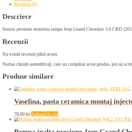
Jeep
Recenzii (0)
Grand
Cherokee
Descriere
3.0
CRD
Senzor presiune motorina rampa Jeep Grand Cherokee 3.0 CRD (201
(2011-
2020)
Recenzii
Nu există recenzii până acum.
Numai clienții autentificați, care au cumpărat acest produs, pot să scri
Produse similare
Vaselina, pasta ceramica montaj inject
78,00
lei
Adaugă în coș
Pompa inalta presiune Jeep Grand Ch