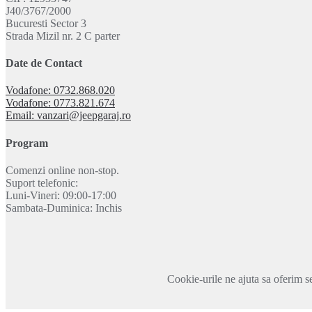
J40/3767/2000
Bucuresti Sector 3
Strada Mizil nr. 2 C parter
Date de Contact
Vodafone: 0732.868.020
Vodafone: 0773.821.674
Email: vanzari@jeepgaraj.ro
Program
Comenzi online non-stop.
Suport telefonic:
Luni-Vineri: 09:00-17:00
Sambata-Duminica: Inchis
Cookie-urile ne ajuta sa oferim se