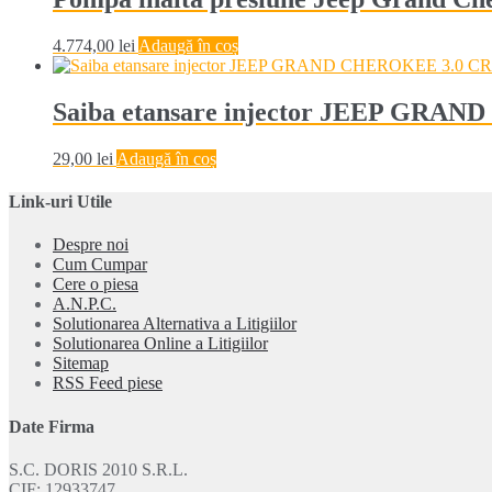
4.774,00
lei
Adaugă în coș
Saiba etansare injector JEEP GRAN
29,00
lei
Adaugă în coș
Link-uri Utile
Despre noi
Cum Cumpar
Cere o piesa
A.N.P.C.
Solutionarea Alternativa a Litigiilor
Solutionarea Online a Litigiilor
Sitemap
RSS Feed piese
Date Firma
S.C. DORIS 2010 S.R.L.
CIF: 12933747