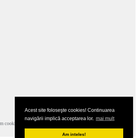
Acest site foloseşte cookies! Continuarea
navigării implică acceptarea lor.
mai mult
zam cookie-urile.
Mai multe detalii
.
Am inteles!