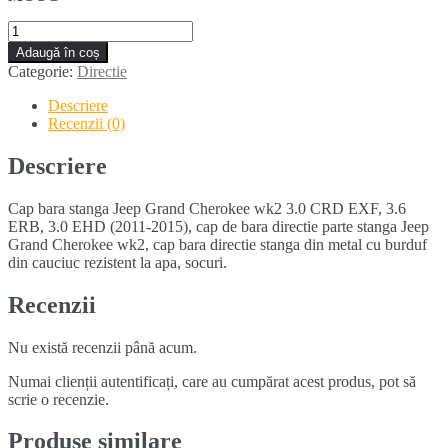
Cantitate
Cap
Adaugă în coș
bara
Categorie:
Directie
stanga
JEEP
Descriere
GRAND
Recenzii (0)
CHEROKEE
WK2
Descriere
(2011-
2015)
Cap bara stanga Jeep Grand Cherokee wk2 3.0 CRD EXF, 3.6
ERB, 3.0 EHD (2011-2015), cap de bara directie parte stanga Jeep
Grand Cherokee wk2, cap bara directie stanga din metal cu burduf
din cauciuc rezistent la apa, socuri.
Recenzii
Nu există recenzii până acum.
Numai clienții autentificați, care au cumpărat acest produs, pot să
scrie o recenzie.
Produse similare