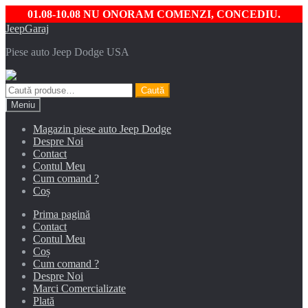
01.08-10.08 NU ONORAM COMENZI, CONCEDIU.
Sari
Sari
JeepGaraj
la
la
Piese auto Jeep Dodge USA
navigare
conținut
Caută
Caută
după:
Meniu
Magazin piese auto Jeep Dodge
Despre Noi
Contact
Contul Meu
Cum comand ?
Coș
Prima pagină
Contact
Contul Meu
Coș
Cum comand ?
Despre Noi
Marci Comercializate
Plată