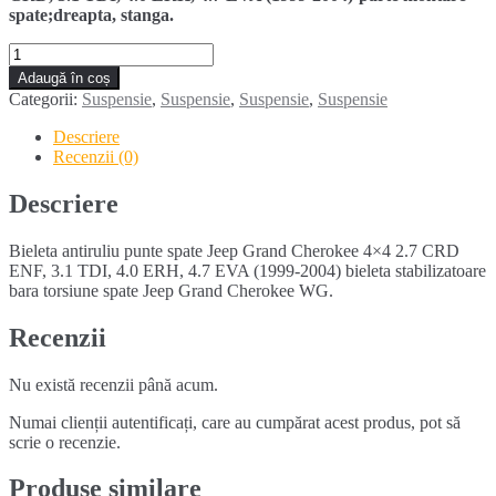
spate;dreapta, stanga.
Cantitate
Bieleta
Adaugă în coș
antiruliu
Categorii:
Suspensie
,
Suspensie
,
Suspensie
,
Suspensie
punte
spate
Descriere
JEEP
Recenzii (0)
GRAND
CHEROKEE
Descriere
4X4
(1999-
Bieleta antiruliu punte spate Jeep Grand Cherokee 4×4 2.7 CRD
2004)
ENF, 3.1 TDI, 4.0 ERH, 4.7 EVA (1999-2004) bieleta stabilizatoare
bara torsiune spate Jeep Grand Cherokee WG.
Recenzii
Nu există recenzii până acum.
Numai clienții autentificați, care au cumpărat acest produs, pot să
scrie o recenzie.
Produse similare