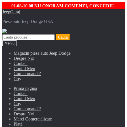
01.08-10.08 NU ONORAM COMENZI, CONCEDIU.
Sari
Sari
JeepGaraj
la
la
Piese auto Jeep Dodge USA
navigare
conținut
Caută
Caută
după:
Meniu
Magazin piese auto Jeep Dodge
Despre Noi
Contact
Contul Meu
Cum comand ?
Coș
Prima pagină
Contact
Contul Meu
Coș
Cum comand ?
Despre Noi
Marci Comercializate
Plată