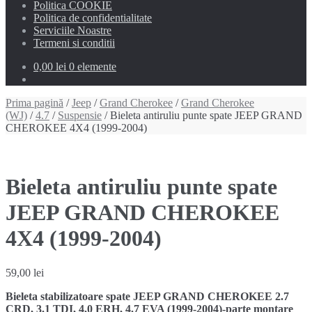
Politica COOKIE
Politica de confidentialitate
Serviciile Noastre
Termeni si conditii
0,00 lei
0 elemente
Prima pagină
/
Jeep
/
Grand Cherokee
/
Grand Cherokee
(WJ)
/
4.7
/
Suspensie
/ Bieleta antiruliu punte spate JEEP GRAND
CHEROKEE 4X4 (1999-2004)
Bieleta antiruliu punte spate
JEEP GRAND CHEROKEE
4X4 (1999-2004)
59,00
lei
Bieleta stabilizatoare spate JEEP GRAND CHEROKEE 2.7
CRD, 3.1 TDI, 4.0 ERH, 4.7 EVA (1999-2004)-parte montare