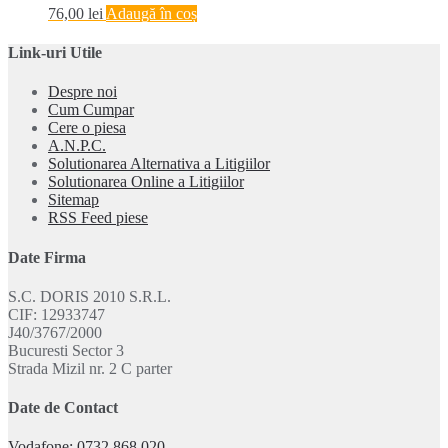
76,00
lei
Adaugă în coș
Link-uri Utile
Despre noi
Cum Cumpar
Cere o piesa
A.N.P.C.
Solutionarea Alternativa a Litigiilor
Solutionarea Online a Litigiilor
Sitemap
RSS Feed piese
Date Firma
S.C. DORIS 2010 S.R.L.
CIF: 12933747
J40/3767/2000
Bucuresti Sector 3
Strada Mizil nr. 2 C parter
Date de Contact
Vodafone: 0732.868.020