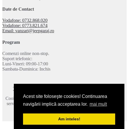
Date de Contact
Vodafone: 0732.868.020
Vodafone: 0773.821.674
Email: vanzari@jeepgaraj.ro
Program
Comenzi online non-stop.
Suport telefonic:
Luni-Vineri: 09:00-17:00
Sambata-Duminica: Inchis
Termeni si conditii
|
Politica de confidentialitate
|
Contact
Acest site foloseşte cookies! Continuarea
Cookie-urile ne ajuta sa oferim serviciile noastre. Utilizand aceste
servicii, acceptati modul in care utilizam cookie-urile.
Mai multe
navigării implică acceptarea lor.
mai mult
detalii
.
2026 © JeepGaraj.ro - Toate drepturile rezervate.
Am inteles!