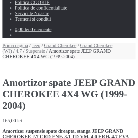
Politica COOKIE
Politica de confidentialitate
Serviciile Noastre
Termeni si conditii
0,00 lei
0 elemente
Prima pagină
/
Jeep
/
Grand Cherokee
/
Grand Cherokee
(WJ)
/
4.7
/
Suspensie
/ Amortizor spate JEEP GRAND
CHEROKEE 4X4 WG (1999-2004)
Amortizor spate JEEP GRAND
CHEROKEE 4X4 WG (1999-
2004)
165,00
lei
Amortizor suspensie spate dreapta, stanga JEEP GRAND
CHEROKEE 2.7 CRD ENF, 3.1 TD VM, 4.0 ERH, 4.7 EVA