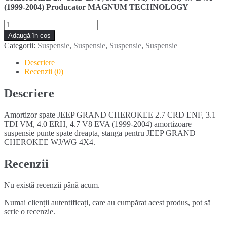
(1999-2004) Producator MAGNUM TECHNOLOGY
Cantitate
Amortizor
Adaugă în coș
spate
Categorii:
Suspensie
,
Suspensie
,
Suspensie
,
Suspensie
JEEP
GRAND
Descriere
CHEROKEE
Recenzii (0)
4X4
WG
Descriere
(1999-
2004)
Amortizor spate JEEP GRAND CHEROKEE 2.7 CRD ENF, 3.1
TDI VM, 4.0 ERH, 4.7 V8 EVA (1999-2004) amortizoare
suspensie punte spate dreapta, stanga pentru JEEP GRAND
CHEROKEE WJ/WG 4X4.
Recenzii
Nu există recenzii până acum.
Numai clienții autentificați, care au cumpărat acest produs, pot să
scrie o recenzie.