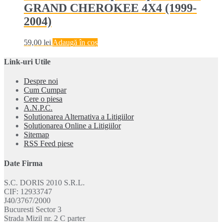
GRAND CHEROKEE 4X4 (1999-
2004)
59,00
lei
Adaugă în coș
Link-uri Utile
Despre noi
Cum Cumpar
Cere o piesa
A.N.P.C.
Solutionarea Alternativa a Litigiilor
Solutionarea Online a Litigiilor
Sitemap
RSS Feed piese
Date Firma
S.C. DORIS 2010 S.R.L.
CIF: 12933747
J40/3767/2000
Bucuresti Sector 3
Strada Mizil nr. 2 C parter