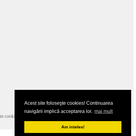
Acest site foloseşte cookies! Continuarea
navigării implică acceptarea lor.
mai mult
zam cookie-urile.
Mai multe detalii
.
Am inteles!