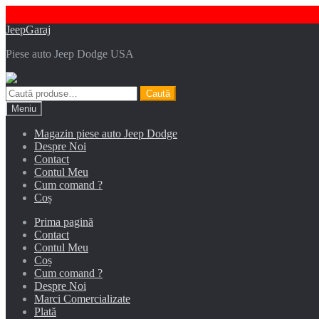
Sari
Sari
JeepGaraj
la
la
Piese auto Jeep Dodge USA
navigare
conținut
Caută
Caută
după:
Meniu
Magazin piese auto Jeep Dodge
Despre Noi
Contact
Contul Meu
Cum comand ?
Coș
Prima pagină
Contact
Contul Meu
Coș
Cum comand ?
Despre Noi
Marci Comercializate
Plată