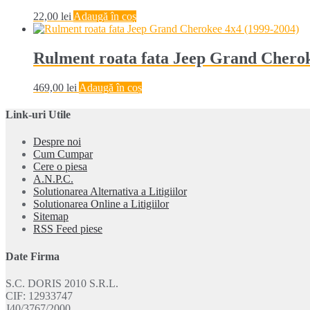
22,00
lei
Adaugă în coș
Rulment roata fata Jeep Grand Cherok
469,00
lei
Adaugă în coș
Link-uri Utile
Despre noi
Cum Cumpar
Cere o piesa
A.N.P.C.
Solutionarea Alternativa a Litigiilor
Solutionarea Online a Litigiilor
Sitemap
RSS Feed piese
Date Firma
S.C. DORIS 2010 S.R.L.
CIF: 12933747
J40/3767/2000