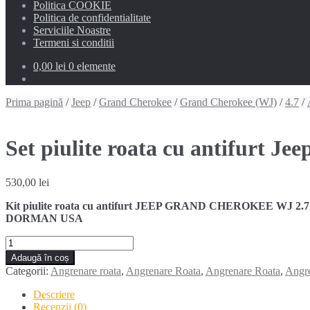
Politica COOKIE
Politica de confidentialitate
Serviciile Noastre
Termeni si conditii
0,00 lei
0 elemente
Prima pagină
/
Jeep
/
Grand Cherokee
/
Grand Cherokee (WJ)
/
4.7
/
Set piulite roata cu antifurt 
530,00
lei
Kit piulite roata cu antifurt JEEP GRAND CHEROKEE WJ 2.7 CRD,
DORMAN USA
Cantitate
Set
Adaugă în coș
piulite
Categorii:
Angrenare roata
,
Angrenare Roata
,
Angrenare Roata
,
Angre
roata
cu
Descriere
antifurt
Recenzii (0)