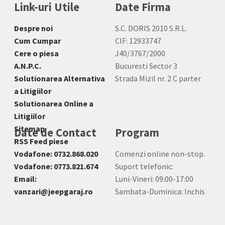
Link-uri Utile
Date Firma
Despre noi
S.C. DORIS 2010 S.R.L.
Cum Cumpar
CIF: 12933747
Cere o piesa
J40/3767/2000
A.N.P.C.
Bucuresti Sector 3
Solutionarea Alternativa
Strada Mizil nr. 2 C parter
a Litigiilor
Solutionarea Online a
Litigiilor
Sitemap
Date de Contact
Program
RSS Feed piese
Vodafone: 0732.868.020
Comenzi online non-stop.
Vodafone: 0773.821.674
Suport telefonic:
Email:
Luni-Vineri: 09:00-17:00
vanzari@jeepgaraj.ro
Sambata-Duminica: Inchis