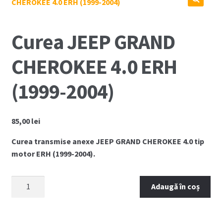
Coș
Cum comand ?
Curea JEEP GRAND
Despre Noi
CHEROKEE 4.0 ERH
(1999-2004)
Marci Comercializate
Plată
85,00
lei
Politica COOKIE
Curea transmise anexe JEEP GRAND CHEROKEE 4.0 tip
motor ERH (1999-2004).
Politica de confidentialitate
Cantitate
Adaugă în coș
Serviciile Noastre
Curea
JEEP
Termeni si conditii
GRAND